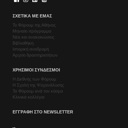
ΣΧΕΤΙΚΑ ΜΕ ΕΜΑΣ
Το Φόρουμ της Αθήνας
Μηνιαίο πρόγραμμα
Νέα και ανακοινώσεις
Βιβλιοθήκη
Ιστορική αναδρομή
Αρχείο δραστηριοτήτων
ΧΡΗΣΙΜΟΙ ΣΥΝΔΕΣΜΟΙ
Η Διεθνής των Φόρουμ
Η Σχολή της Ψυχανάλυσης
Τα Φόρουμ ανά τον κόσμο
Κλινικά κολλέγια
ΕΓΓΡΑΦΗ ΣΤΟ NEWSLETTER