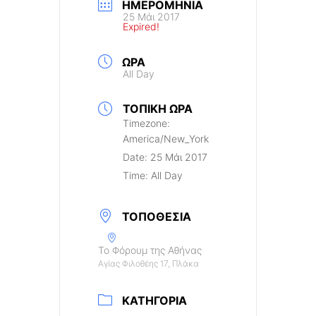
ΗΜΕΡΟΜΗΝΊΑ
25 Μάι 2017
Expired!
ΏΡΑ
All Day
ΤΟΠΙΚΉ ΏΡΑ
Timezone:
America/New_York
Date:
25 Μάι 2017
Time:
All Day
ΤΟΠΟΘΕΣΊΑ
Το Φόρουμ της Αθήνας
Αγίας Φιλοθέης 17, Πλάκα
ΚΑΤΗΓΟΡΊΑ