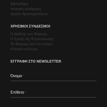
Βιβλιοθήκη
Ιστορική αναδρομή
Αρχείο δραστηριοτήτων
ΧΡΗΣΙΜΟΙ ΣΥΝΔΕΣΜΟΙ
Η Διεθνής των Φόρουμ
Η Σχολή της Ψυχανάλυσης
Τα Φόρουμ ανά τον κόσμο
Κλινικά κολλέγια
ΕΓΓΡΑΦΗ ΣΤΟ NEWSLETTER
Όνομα
*
Επίθετο
*