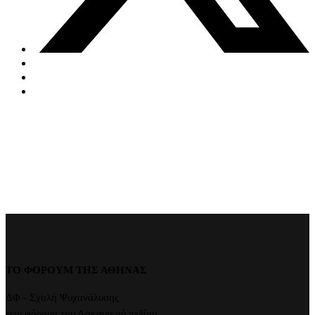
ΤΟ ΦΟΡΟΥΜ ΤΗΣ ΑΘΗΝΑΣ
ΔΦ - Σχολή Ψυχανάλυσης
των φόρουμ του Λακανικού πεδίου