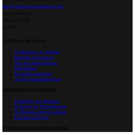
info@champlacanienathenes.net
Αγίας Φιλοθέης 17
Αθήνα 105 56
Ελλάδα
ΣΧΕΤΙΚΑ ΜΕ ΕΜΑΣ
Το Φόρουμ της Αθήνας
Μηνιαίο πρόγραμμα
Νέα και ανακοινώσεις
Βιβλιοθήκη
Ιστορική αναδρομή
Αρχείο δραστηριοτήτων
ΧΡΗΣΙΜΟΙ ΣΥΝΔΕΣΜΟΙ
Η Διεθνής των Φόρουμ
Η Σχολή της Ψυχανάλυσης
Τα Φόρουμ ανά τον κόσμο
Κλινικά κολλέγια
ΕΓΓΡΑΦΗ ΣΤΟ NEWSLETTER