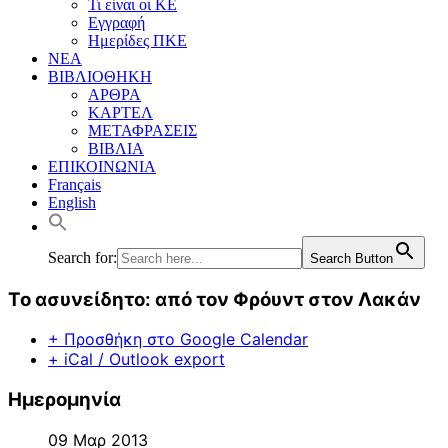
Τι είναι οι ΚΕ
Εγγραφή
Ημερίδες ΠΚΕ
ΝΕΑ
ΒΙΒΛΙΟΘΗΚΗ
ΑΡΘΡΑ
ΚΑΡΤΕΛ
ΜΕΤΑΦΡΑΣΕΙΣ
ΒΙΒΛΙΑ
ΕΠΙΚΟΙΝΩΝΙΑ
Français
English
Search for:
Search Button
Το ασυνείδητο: από τον Φρόυντ στον Λακάν
+ Προσθήκη στο Google Calendar
+ iCal / Outlook export
Ημερομηνία
09 Μαρ 2013