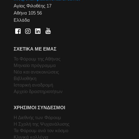
Αγίας Φιλοθέης 17
Αθήνα 105 56
Ελλάδα
ΣΧΕΤΙΚΑ ΜΕ ΕΜΑΣ
Το Φόρουμ της Αθήνας
Μηνιαίο πρόγραμμα
Νέα και ανακοινώσεις
Βιβλιοθήκη
Ιστορική αναδρομή
Αρχείο δραστηριοτήτων
ΧΡΗΣΙΜΟΙ ΣΥΝΔΕΣΜΟΙ
Η Διεθνής των Φόρουμ
Η Σχολή της Ψυχανάλυσης
Τα Φόρουμ ανά τον κόσμο
Κλινικά κολλέγια