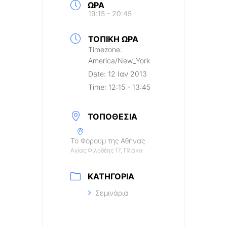
ΏΡΑ
19:15 - 20:45
ΤΟΠΙΚΉ ΏΡΑ
Timezone:
America/New_York
Date:
12 Ιαν 2013
Time:
12:15 - 13:45
ΤΟΠΟΘΕΣΊΑ
Το Φόρουμ της Αθήνας
Αγίας Φιλοθέης 17, Πλάκα
ΚΑΤΗΓΟΡΊΑ
Σεμινάρια