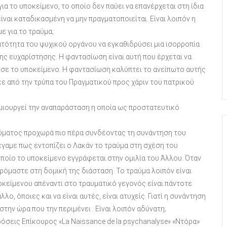
για το υποκείμενο, το οποίο δεν παύει να επανέρχεται στη ίδια
αι καταδικασμένη να μην πραγματοποιείται. Είναι λοιπόν η
ε για το τραύμα;
νατότητα του ψυχικού οργάνου να εγκαθιδρύσει μια ισορροπία
ης ευχαρίστησης. Η φαντασίωση είναι αυτή που έρχεται να
ωσε το υποκείμενο. Η φαντασίωση καλύπτει το ανείπωτο αυτής
ε από την τρύπα του Πραγματικού προς χάριν του πατρικού
μιουργεί την αναπαράσταση η οποία ως προστατευτικό
ύματος προχωρά πιο πέρα συνδέοντας τη συνάντηση του
γαμε πως εντοπίζει ο Λακάν το τραύμα στη σχέση του
ποίο το υποκείμενο εγγράφεται στην ομιλία του Άλλου. Όταν
ρόμαστε στη δομική της διάσταση. Το τραύμα λοιπόν είναι
οκείμενου απέναντι στο τραυματικό γεγονός είναι πάντοτε
λο, όποιες και να είναι αυτές, είναι ατυχείς. Γιατί η συνάντηση
 στην ώρα που την περιμένει . Είναι λοιπόν αδύνατη;
δόσεις Επίκουρος «La Naissance de la psychanalyse» «Ντόρα»