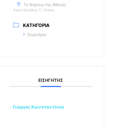
Το Φόρουμ της Αθήνας
Αγίας Φιλοθέης 17, Πλάκα
ΚΑΤΗΓΟΡΊΑ
Σεμινάρια
ΕΙΣΗΓΗΤΉΣ
Γιώργος Κωνσταντίνου