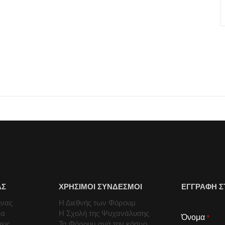
ΑΣ
ΧΡΗΣΙΜΟΙ ΣΥΝΔΕΣΜΟΙ
ΕΓΓΡΑΦΗ Σ
ήνας
Η Διεθνής των Φόρουμ
μα
Η Σχολή της Ψυχανάλυσης
Όνομα
*
εις
Τα Φόρουμ ανά τον κόσμο