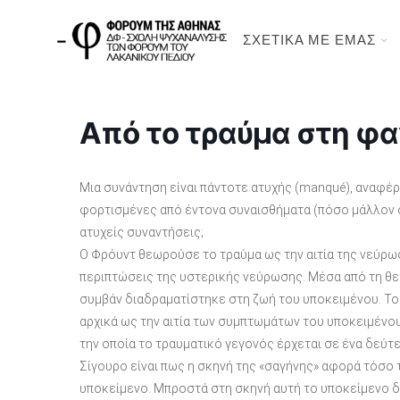
ΣΧΕΤΙΚΑ ΜΕ ΕΜΑΣ
Από το τραύμα στη φ
Μια συνάντηση είναι πάντοτε ατυχής (manqué), αναφέρε
φορτισμένες από έντονα συναισθήματα (πόσο μάλλον οι
ατυχείς συναντήσεις;
Ο Φρόυντ θεωρούσε το τραύμα ως την αιτία της νεύρ
περιπτώσεις της υστερικής νεύρωσης. Μέσα από τη θεω
συμβάν διαδραματίστηκε στη ζωή του υποκειμένου. Το
αρχικά ως την αιτία των συμπτωμάτων του υποκειμένου
την οποία το τραυματικό γεγονός έρχεται σε ένα δεύτ
Σίγουρο είναι πως η σκηνή της «σαγήνης» αφορά τόσο 
υποκείμενο. Μπροστά στη σκηνή αυτή το υποκείμενο διχ