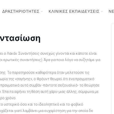
ΔΡΑΣΤΗΡΙΟΤΗΤΕΣ
ΚΛΙΝΙΚΕΣ ΕΚΠΑΙΔΕΥΣΕΙΣ
Ν
αντασίωση
ι ο Λακάν. Συναντήσεις συνεχώς γίνονται και κάποτε είναι
 ερωτικές συναντήσεις). Άρα για ποιο λόγο να συζητάμε για
ωσης. Το παρατηρούσε καθαρότερα όταν μελετούσε τις
ρία της «σαγήνης», ο Φρόυντ θεωρεί ότι ένα πραγματικό
 πραγματικό αυτό συμβάν -πάντοτε σεξουαλικό- το θεώρησε
. Έπειτα αφήνει τη θέση αυτή χάριν μιας άλλης, σύμφωνα με
ερο χρόνο.
το υστερικό όσο και το ιδεοληπτικό και το φοβικό
άζεται γιατί λαμβάνει μια ευχαρίστηση για την οποία δε