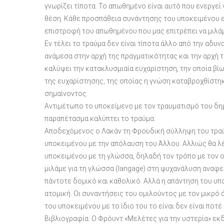
γνωρίζει τίποτα. Το απωθημένο είναι αυτό που ενεργεί 
θέση. Κάθε προσπάθεια συνάντησης του υποκειμένου είν
επιστροφή του απωθημένου που μας επιτρέπει να μιλάμ
Εν τέλει το τραύμα δεν είναι τίποτα άλλο από την αδυ
ανάμεσα στην αρχή της πραγματικότητας και την αρχή τ
καλύψει την κατακλυσμιαία ευχαρίστηση, την οποία βί
της ευχαρίστησης, της οποίας η γνώση καταβροχθίστηκ
σημαίνοντος.
Αντιμέτωπο το υποκείμενο με τον τραυματισμό του δη
παραπέτασμα καλύπτει το τραύμα.
Αποδεχόμενος ο Λακάν τη Φροϋδική σύλληψη του τρα
υποκειμένου με την απόλαυση του Άλλου. Αλλιώς θα λέ
υποκειμένου με τη γλώσσα, δηλαδή τον τρόπο με τον ο
μιλάμε για τη γλώσσα (langage) στη ψυχανάλυση αναφε
πάντοτε δομικό και καθολικό. Αλλά η απάντηση του υπ
ατομική. Οι συναντήσεις του ομιλούντος με τον μικρό άλ
του υποκειμένου με το ίδιο του το είναι δεν είναι ποτέ
Βιβλιογραφία: Ο Φρόυντ «Μελέτες για την υστερία» εκ