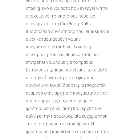
για την οποία δε γνωρίζει τίποτα. Το
απωθημένο είναι αυτό που ενεργεί για το
υποκείμενο, το οποίο δεν παύει να
επανέρχεται στη ίδια θέση. Κάθε
προσπάθεια συνάντησης του υποκειμένου
είναι καταδικασμένη να μην
πραγματοποιείται. Είναι λοιπόν η
επιστροφή του απωθημένου που μας
επιτρέπει να μιλάμε για το τραύμα;
Εν τέλει το τραύμα δεν είναι τίποτα άλλο
από την αδυνατότητα του ψυχικού
οργάνου να εγκαθιδρύσει μια ισορροπία
ανάμεσα στην αρχή της πραγματικότητας
και την αρχή της ευχαρίστησης. Η
φαντασίωση είναι αυτή που έρχεται να
καλύψει την κατακλυσμιαία ευχαρίστηση,
την οποία βίωσε το υποκείμενο. Η
φαντασίωση καλύπτει το ανείπωτο αυτής