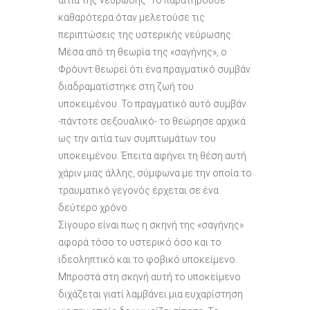
αιτία της νεύρωσης. Το παρατηρούσε
καθαρότερα όταν μελετούσε τις
περιπτώσεις της υστερικής νεύρωσης.
Μέσα από τη θεωρία της «σαγήνης», ο
Φρόυντ θεωρεί ότι ένα πραγματικό συμβάν
διαδραματίστηκε στη ζωή του
υποκειμένου. Το πραγματικό αυτό συμβάν
-πάντοτε σεξουαλικό- το θεώρησε αρχικά
ως την αιτία των συμπτωμάτων του
υποκειμένου. Έπειτα αφήνει τη θέση αυτή
χάριν μιας άλλης, σύμφωνα με την οποία το
τραυματικό γεγονός έρχεται σε ένα
δεύτερο χρόνο.
Σίγουρο είναι πως η σκηνή της «σαγήνης»
αφορά τόσο το υστερικό όσο και το
ιδεοληπτικό και το φοβικό υποκείμενο.
Μπροστά στη σκηνή αυτή το υποκείμενο
διχάζεται γιατί λαμβάνει μια ευχαρίστηση