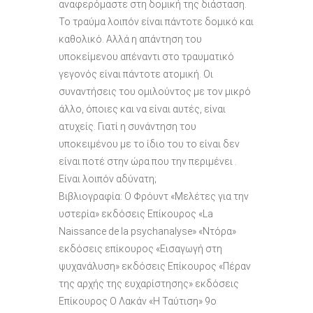
αναφερόμαστε στη δομική της διάσταση.
Το τραύμα λοιπόν είναι πάντοτε δομικό και
καθολικό. Αλλά η απάντηση του
υποκείμενου απέναντι στο τραυματικό
γεγονός είναι πάντοτε ατομική. Οι
συναντήσεις του ομιλούντος με τον μικρό
άλλο, όποιες και να είναι αυτές, είναι
ατυχείς. Γιατί η συνάντηση του
υποκειμένου με το ίδιο του το είναι δεν
είναι ποτέ στην ώρα που την περιμένει .
Είναι λοιπόν αδύνατη;
Βιβλιογραφία: Ο Φρόυντ «Μελέτες για την
υστερία» εκδόσεις Επίκουρος «La
Naissance de la psychanalyse» «Ντόρα»
εκδόσεις επίκουρος «Εισαγωγή στη
ψυχανάλυση» εκδόσεις Επίκουρος «Πέραν
της αρχής της ευχαρίστησης» εκδόσεις
Επίκουρος Ο Λακάν «Η Ταύτιση» 9ο