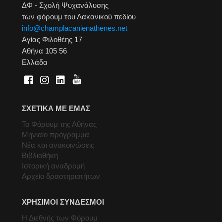
ΔΦ - Σχολή Ψυχανάλυσης
των φόρουμ του Λακανικού πεδίου
info@champlacanienathenes.net
Αγίας Φιλοθέης 17
Αθήνα 105 56
Ελλάδα
ΣΧΕΤΙΚΑ ΜΕ ΕΜΑΣ
Το Φόρουμ της Αθήνας
Μηνιαίο πρόγραμμα
Νέα και ανακοινώσεις
Βιβλιοθήκη
Ιστορική αναδρομή
Αρχείο δραστηριοτήτων
ΧΡΗΣΙΜΟΙ ΣΥΝΔΕΣΜΟΙ
Η Διεθνής των Φόρουμ