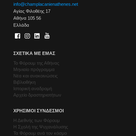
info@champlacanienathenes.net
Αγίας Φιλοθέης 17
Αθήνα 105 56
Ελλάδα
ΣΧΕΤΙΚΑ ΜΕ ΕΜΑΣ
Το Φόρουμ της Αθήνας
Μηνιαίο πρόγραμμα
Νέα και ανακοινώσεις
Βιβλιοθήκη
Ιστορική αναδρομή
Αρχείο δραστηριοτήτων
ΧΡΗΣΙΜΟΙ ΣΥΝΔΕΣΜΟΙ
Η Διεθνής των Φόρουμ
Η Σχολή της Ψυχανάλυσης
Τα Φόρουμ ανά τον κόσμο