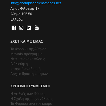
info@champlacanienathenes.net
Αγίας Φιλοθέης 17
Αθήνα 105 56
Ελλάδα
ΣΧΕΤΙΚΑ ΜΕ ΕΜΑΣ
Το Φόρουμ της Αθήνας
Μηνιαίο πρόγραμμα
Νέα και ανακοινώσεις
Βιβλιοθήκη
Ιστορική αναδρομή
Αρχείο δραστηριοτήτων
ΧΡΗΣΙΜΟΙ ΣΥΝΔΕΣΜΟΙ
Η Διεθνής των Φόρουμ
Η Σχολή της Ψυχανάλυσης
Τα Φόρουμ ανά τον κόσμο