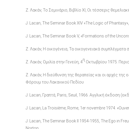
Ζ. Λακάν, Το Σεμινάριο, Βιβλίο ΧΙ, Οι τέσσερις θεμελι
J. Lacan, The Seminar Book XIV «The Logic of Phantasy»,
J. Lacan, The Seminar Book V, «Formations of the Uncons
Ζ. Λακάν, Η οικογένεια, Τα οικογενειακά συμπλέγματ
η
Ζ. Λακάν, Ομιλία στην Γενεύη, 4
Οκτωβρίου 1975. Περιο
Ζ. Λακάν, Η διεύθυνση της θεραπείας και οι αρχές τη
Φόρουμ του Λακανικού Πεδίου
J. Lacan, Γραπτά, Paris, Seuil, 1966. Αγγλική έκδοση (εκ
J. Lacan, La Troisième, Rome, 1er novembre 1974. «Ouvertur
J. Lacan, The Seminar Book II 1954-1955, The Ego in Freu
Norton