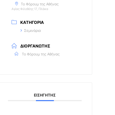
Το Φόρουμ της Αθήνας
Αγίας Φιλοθέης 17, Πλάκα
ΚΑΤΗΓΟΡΊΑ
Σεμινάρια
ΔΙΟΡΓΑΝΩΤΉΣ
Το Φόρουμ της Αθήνας
ΕΙΣΗΓΗΤΉΣ