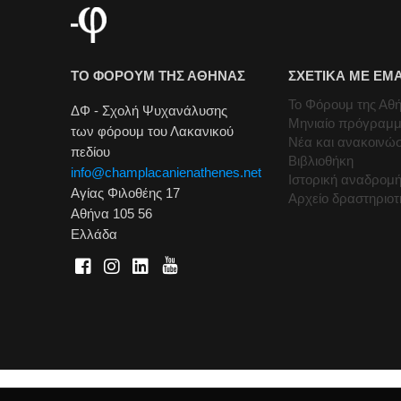
ΤΟ ΦΟΡΟΥΜ ΤΗΣ ΑΘΗΝΑΣ
ΣΧΕΤΙΚΑ ΜΕ ΕΜ
Το Φόρουμ της Αθ
ΔΦ - Σχολή Ψυχανάλυσης
Μηνιαίο πρόγραμ
των φόρουμ του Λακανικού
Νέα και ανακοινώσ
πεδίου
Βιβλιοθήκη
info@champlacanienathenes.net
Ιστορική αναδρομ
Αγίας Φιλοθέης 17
Αρχείο δραστηριο
Αθήνα 105 56
Ελλάδα