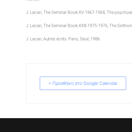
J. Lacan, The Seminar Book XV 1967-1968, The psychoan
J. Lacan, The Seminar Book XXIII 1975-1976, The Sinthome
J. Lacan, Autres écrits. Paris, Seuil, 1986
+ Προσθήκη στο Google Calendar