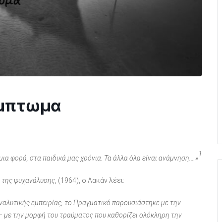
ύμπτωμα
1
ια φορά, στα παιδικά μας χρόνια. Τα άλλα όλα είναι ανάμνηση.…»
ς της ψυχανάλυσης
, (1964), ο Λακάν λέει:
αναλυτικής εμπειρίας, το Πραγματικό παρουσιάστηκε με την
– με την μορφή του τραύματος που καθορίζει ολόκληρη την