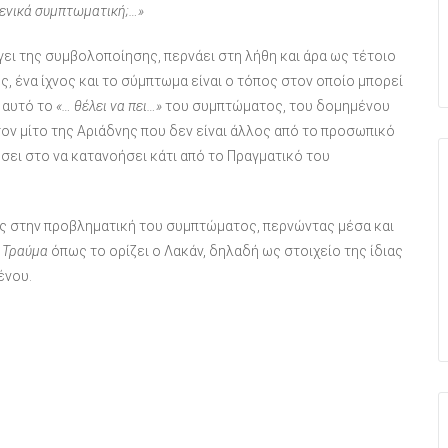
ομενικά συμπτωματική;…»
ει της συμβολοποίησης, περνάει στη λήθη και άρα ως τέτοιο
, ένα ίχνος και το σύμπτωμα είναι ο τόπος στον οποίο μπορεί
, αυτό το
«… θέλει να πει…»
του συμπτώματος, του δομημένου
τον μίτο της Αριάδνης που δεν είναι άλλος από το προσωπικό
σει στο να κατανοήσει κάτι από το Πραγματικό του
ας στην προβληματική του συμπτώματος, περνώντας μέσα και
ο
Τραύμα
όπως το ορίζει ο Λακάν, δηλαδή ως στοιχείο της ίδιας
ένου.