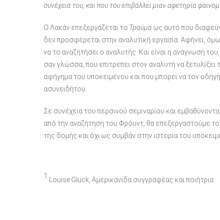
συνέχεια του, και που του επιβάλλει μιαν αφετηρία φαιν
Ο Λακάν επεξεργάζεται το
Τραύμα
ως αυτό που διαφεύγ
δεν προσφέρεται στην αναλυτική εργασία. Αφήνει, όμως
να το αναζητήσει ο αναλυτής. Και είναι η ανάγνωση του
σαν γλώσσα, που επιτρέπει στον αναλυτή να ξετυλίξει 
αφήγημα του υποκειμένου και που μπορεί να τον οδηγή
ασυνειδήτου.
Σε συνέχεια του περσινού σεμιναρίου και εμβαθύνοντ
από την αναζήτηση του Φρόυντ, θα επεξεργαστούμε τ
της δομής και όχι ως συμβάν στην ιστορία του υποκειμ
1
Louise Gluck, Αμερικανίδα συγγραφέας και ποιήτρια