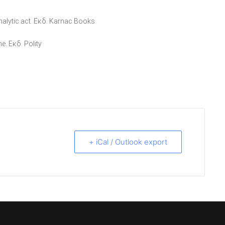
alytic act. Εκδ. Karnac Books
. Εκδ. Polity
+ iCal / Outlook export