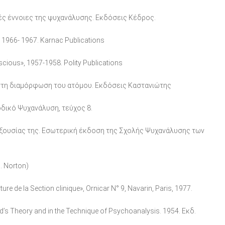
ακές έννοιες της ψυχανάλυσης. Εκδόσεις Κέδρος.
 1966- 1967. Karnac Publications
cious», 1957-1958. Polity Publications
α στη διαμόρφωση του ατόμου. Εκδόσεις Καστανιώτης
δικό Ψυχανάλυση, τεύχος 8.
ς εξουσίας της. Εσωτερική έκδοση της Σχολής Ψυχανάλυσης των
δ. Norton)
e de la Section clinique», Ornicar N° 9, Navarin, Paris, 1977.
d’s Theory and in the Technique of Psychoanalysis. 1954. Εκδ.