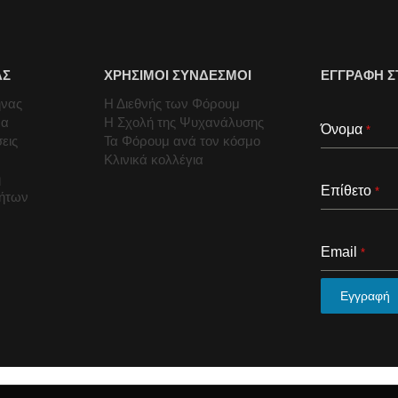
ΑΣ
ΧΡΗΣΙΜΟΙ ΣΥΝΔΕΣΜΟΙ
ΕΓΓΡΑΦΗ Σ
ήνας
Η Διεθνής των Φόρουμ
μα
Η Σχολή της Ψυχανάλυσης
Όνομα
*
εις
Τα Φόρουμ ανά τον κόσμο
Κλινικά κολλέγια
ή
Επίθετο
*
τήτων
Email
*
Εγγραφή