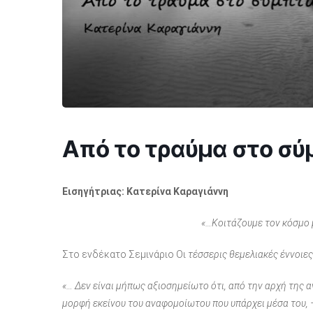
Από το τραύμα στο σ
Εισηγήτριας:
Κατερίνα Καραγιάννη
«…Κοιτάζουμε τον κόσμο μ
Στο ενδέκατο Σεμινάριο Οι
τέσσερις θεμελιακές έννοιε
«… Δεν είναι μήπως αξιοσημείωτο ότι, από την αρχή της 
μορφή εκείνου του αναφομοίωτου που υπάρχει μέσα του, 