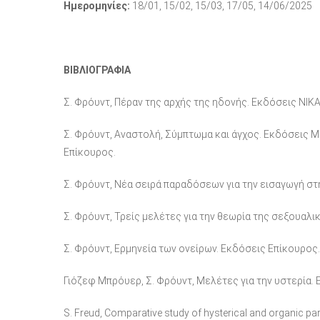
Ημερομηνίες:
18/01, 15/02, 15/03, 17/05, 14/06/2025
ΒΙΒΛΙΟΓΡΑΦΙΑ
Σ. Φρόυντ, Πέραν της αρχής της ηδονής. Εκδόσεις ΝΙΚ
Σ. Φρόυντ, Αναστολή, Σύμπτωμα και άγχος. Εκδόσεις Με
Επίκουρος.
Σ. Φρόυντ, Νέα σειρά παραδόσεων για την εισαγωγή σ
Σ. Φρόυντ, Τρείς μελέτες για την θεωρία της σεξουαλι
Σ. Φρόυντ, Ερμηνεία των ονείρων. Εκδόσεις Επίκουρος.
Γιόζεφ Μπρόυερ, Σ. Φρόυντ, Μελέτες για την υστερία.
S. Freud, Comparative study of hysterical and organic pa