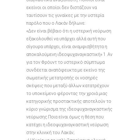
εκείνοι οι οποίοι δεν διστάζουν να
ταυτίσουν τις γυναίκες με την υστερία
παρόλο που ο Λακάν δήλωνε:
«Δεν είναι βέβαιο ότι η υστερική νεύρωση
εξακολουθεί να υπάρχει αλλά αυτή που
σίγουρα υπάρχει, είναι αναμφισβήτητα η
αποκαλούμενη ιδεοψυχαναγκαστική» 1 .Αν
για τον Φρόυντ το υστερικό σύμπτωμα
συνδέεται αναπόφευκτα με εκείνο της
σωματικής μετατροπής οι νοσηρές
σκέψεις που μεταξύ άλλων κατατρέχουν
το υποκείμενο φέροντας την χροιά μιας
κατηγορικής προστακτικής αποτελούν το
κύριο γνώρισμα της ιδεοψυχαναγκαστικής
νεύρωσης.Ποια είναι όμως η θέση που
κατέχει η ιδεοψυχαναγκαστική νεύρωση
στην κλινική του Λακάν;