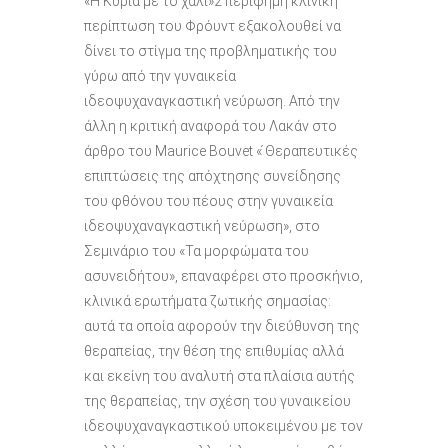
«Η Κυρία με το χαλί»2 περίφημη κλινική
περίπτωση του Φρόυντ εξακολουθεί να
δίνει το στίγμα της προβληματικής του
γύρω από την γυναικεία
ιδεοψυχαναγκαστική νεύρωση. Από την
άλλη η κριτική αναφορά του Λακάν στο
άρθρο του Maurice Bouvet « ́Θεραπευτικές
επιπτώσεις της απόχτησης συνείδησης
του φθόνου του πέους στην γυναικεία
ιδεοψυχαναγκαστική νεύρωση», στο
Σεμινάριο του «Τα μορφώματα του
ασυνειδήτου», επαναφέρει στο προσκήνιο,
κλινικά ερωτήματα ζωτικής σημασίας:
αυτά τα οποία αφορούν την διεύθυνση της
θεραπείας, την θέση της επιθυμίας αλλά
και εκείνη του αναλυτή στα πλαίσια αυτής
της θεραπείας, την σχέση του γυναικείου
ιδεοψυχαναγκαστικού υποκειμένου με τον