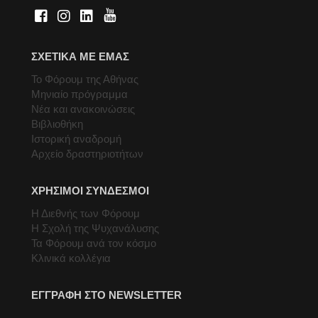
ΣΧΕΤΙΚΑ ΜΕ ΕΜΑΣ
Το Φόρουμ της Αθήνας
Μηνιαίο πρόγραμμα
Νέα και ανακοινώσεις
Βιβλιοθήκη
Ιστορική αναδρομή
Αρχείο δραστηριοτήτων
ΧΡΗΣΙΜΟΙ ΣΥΝΔΕΣΜΟΙ
Η Διεθνής των Φόρουμ
Η Σχολή της Ψυχανάλυσης
Τα Φόρουμ ανά τον κόσμο
Κλινικά κολλέγια
ΕΓΓΡΑΦΗ ΣΤΟ NEWSLETTER