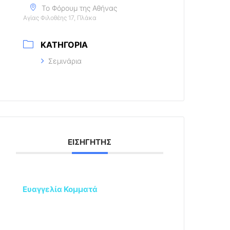
Το Φόρουμ της Αθήνας
Αγίας Φιλοθέης 17, Πλάκα
ΚΑΤΗΓΟΡΊΑ
Σεμινάρια
ΕΙΣΗΓΗΤΉΣ
Ευαγγελία Κομματά