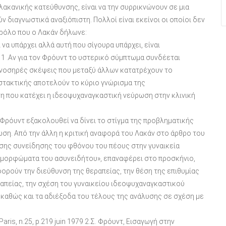
λακανικής κατεύθυνσης, είναι να την συρρικνώνουν σε μια
 διαγνωστικά αναξιόπιστη. Πολλοί είναι εκείνοι οι οποίοι δεν
αρόλο που ο Λακάν δήλωνε:
να υπάρχει αλλά αυτή που σίγουρα υπάρχει, είναι
 .Αν για τον Φρόυντ το υστερικό σύμπτωμα συνδέεται
 νοσηρές σκέψεις που μεταξύ άλλων κατατρέχουν το
στακτικής αποτελούν το κύριο γνώρισμα της
η που κατέχει η ιδεοψυχαναγκαστική νεύρωση στην κλινική
 Φρόυντ εξακολουθεί να δίνει το στίγμα της προβληματικής
ση. Από την άλλη η κριτική αναφορά του Λακάν στο άρθρο του
ησης συνείδησης του φθόνου του πέους στην γυναικεία
 μορφώματα του ασυνειδήτου», επαναφέρει στο προσκήνιο,
φορούν την διεύθυνση της θεραπείας, την θέση της επιθυμίας
εραπείας, την σχέση του γυναικείου ιδεοψυχαναγκαστικού
 καθώς και τα αδιέξοδα του τέλους της ανάλυσης σε σχέση με
 Paris, n.25, p.219 juin 1979 2.Σ. Φρόυντ, Εισαγωγή στην