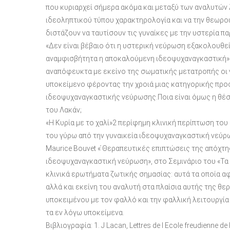
που κυριαρχεί σήμερα ακόμα και μεταξύ των αναλυτών 
ιδεοληπτικού τύπου χαρακτηρολογία και να την θεωρούν
διστάζουν να ταυτίσουν τις γυναίκες με την υστερία π
«Δεν είναι βέβαιο ότι η υστερική νεύρωση εξακολουθεί 
αναμφισβήτητα η αποκαλούμενη ιδεοψυχαναγκαστική» 1
αναπόφευκτα με εκείνο της σωματικής μετατροπής οι
υποκείμενο φέροντας την χροιά μιας κατηγορικής προ
ιδεοψυχαναγκαστικής νεύρωσης.Ποια είναι όμως η θέσ
του Λακάν;
«Η Κυρία με το χαλί»2 περίφημη κλινική περίπτωση του
του γύρω από την γυναικεία ιδεοψυχαναγκαστική νεύρω
Maurice Bouvet « ́Θεραπευτικές επιπτώσεις της απόχτ
ιδεοψυχαναγκαστική νεύρωση», στο Σεμινάριο του «Τα
κλινικά ερωτήματα ζωτικής σημασίας: αυτά τα οποία α
αλλά και εκείνη του αναλυτή στα πλαίσια αυτής της θ
υποκειμένου με τον φαλλό και την φαλλική λειτουργία
τα εν λόγω υποκείμενα.
Βιβλιογραφία: 1. J Lacan, Lettres de l Ecole freudienne de