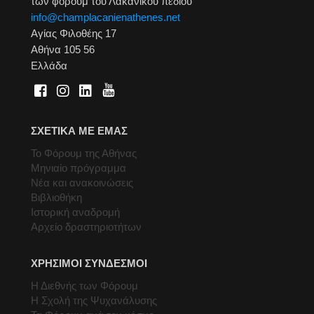
των φόρουμ του Λακανικού πεδίου
info@champlacanienathenes.net
Αγίας Φιλοθέης 17
Αθήνα 105 56
Ελλάδα
ΣΧΕΤΙΚΑ ΜΕ ΕΜΑΣ
Το Φόρουμ της Αθήνας
Μηνιαίο πρόγραμμα
Νέα και ανακοινώσεις
Βιβλιοθήκη
Ιστορική αναδρομή
Αρχείο δραστηριοτήτων
ΧΡΗΣΙΜΟΙ ΣΥΝΔΕΣΜΟΙ
Η Διεθνής των Φόρουμ
Η Σχολή της Ψυχανάλυσης