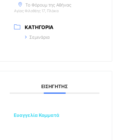
Το Φόρουμ της Αθήνας
Αγίας Φιλοθέης 17, Πλάκα
ΚΑΤΗΓΟΡΊΑ
Σεμινάρια
ΕΙΣΗΓΗΤΉΣ
Ευαγγελία Κομματά