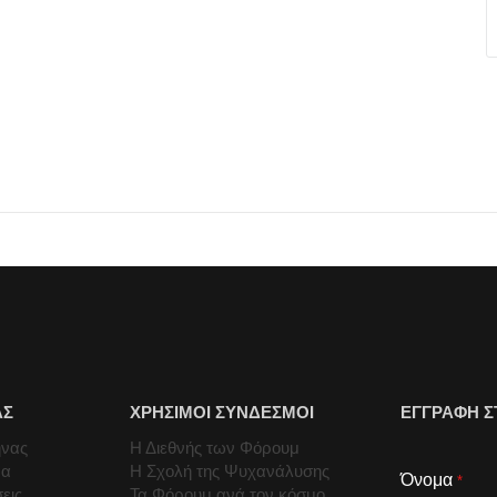
ΑΣ
ΧΡΗΣΙΜΟΙ ΣΥΝΔΕΣΜΟΙ
ΕΓΓΡΑΦΗ Σ
ήνας
Η Διεθνής των Φόρουμ
μα
Η Σχολή της Ψυχανάλυσης
Όνομα
*
εις
Τα Φόρουμ ανά τον κόσμο