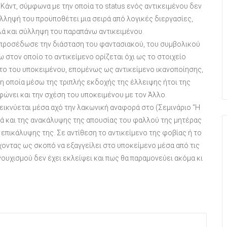
Κάντ, σύμφωνα με την οποία το status ενός αντικειμένου δεν
λληψή του προϋποθέτει μια σειρά από λογικές διεργασίες,
λά και σύλληψη του παραπάνω αντικειμένου.
άν προσέδωσε την διάσταση του φαντασιακού, του συμβολικού
 στον οποίο το αντικείμενο ορίζεται όχι ως το στοιχείο
το του υποκειμένου, επομένως ως αντικείμενο ικανοποίησης,
η οποία μέσω της τριπλής εκδοχής της έλλειψης ήτοι της
ώνει και την σχέση του υποκειμένου με τον Άλλο.
δεικνύεται μέσα αχό την λακωνική αναφορά στο (Σεμινάριο “Η
λά και της ανακάλυψης της απουσίας του φαλλού της μητέρας
επικάλυψης της. Σε αντίθεση το αντικείμενο της φοβίας ή το
χοντας ως σκοπό να εξαγγείλει στο υποκείμενο μέσα από τις
ουχισμού δεν έχει εκλείψει και πως θα παραμονεύει ακόμα κι