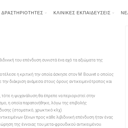
ΔΡΑΣΤΗΡΙΟΤΗΤΕΣ
ΚΛΙΝΙΚΕΣ ΕΚΠΑΙΔΕΥΣΕΙΣ
ΝΕ
ιβιδινική του επένδυση συνιστά ένα αχό τα αξιώματα της
οτέλεσε η κριτική την οποία άσκησε στον Μ. Bouvet ο οποίος
 την διάκριση ανάμεσα στους όρους αντικειμενότροπος και
, τότε η ψυχανάλυση θα έπρεπε να περιοριστεί στην
μο, η οποία παραποιήθηκε, λόγω της επιβολής
δυσης (στοματικό, χρωκτικό κλχ).
ντικειμένων ξένων προς κάθε λιβιδινική επένδυση ήταν ένας
εώρηση της έννοιας του μετα-φρουδικού αντικειμένου.