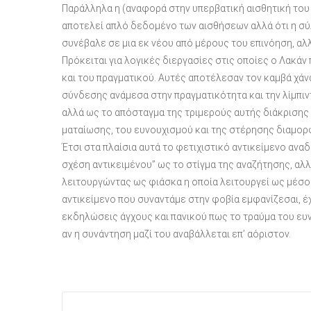
Παράλληλα η (αναφορά στην υπερβατική αισθητική του 
αποτελεί απλό δεδομένο των αισθήσεων αλλά ότι η σύ
συνέβαλε σε μια εκ νέου από μέρους του επινόηση, αλ
Πρόκειται για λογικές διεργασίες στις οποίες ο Λακ
και του πραγματικού. Αυτές αποτέλεσαν τον καμβά χάνω
σύνδεσης ανάμεσα στην πραγματικότητα και την λίμπιν
αλλά ως το απόσταγμα της τριμερούς αυτής διάκρισης 
ματαίωσης, του ευνουχισμού και της στέρησης διαμορφ
Έτσι στα πλαίσια αυτά το φετιχιστικό αντικείμενο ανα
σχέση αντικειμένου” ως το στίγμα της αναζήτησης, αλ
λειτουργώντας ως φιάσκα η οποία λειτουργεί ως μέσο 
αντικείμενο που συναντάμε στην φοβία εμφανίζεσαι, έ
εκδηλώσεις άγχους και πανικού πως το τραύμα του ευν
αν η συνάντηση μαζί του αναβάλλεται επ’ αόριστον.