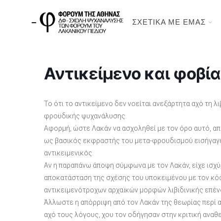
ΣΧΕΤΙΚΑ ΜΕ ΕΜΑΣ
Αντικείμενο και φοβία
Το ότι το αντικείμενο δεν νοείται ανεξάρτητα αχό τη λ
φροϋδικής ψυχανάλυσης.
Αφορμή, ώστε Λακάν να ασχοληθεί με τον όρο αυτό, απ
ως βασικός εκφραστής του μετα-φρουδισμού εισήγαγε
αντικειμενικός.
Αν η παραπάνω άποψη σύμφωνα με τον Λακάν, είχε ισχύ
αποκατάσταση της σχέσης του υποκειμένου με τον κόσ
αντικειμενότροχων αρχαϊκών μορφών λιβιδινικής επέν
Άλλωστε η απόρριψη από τον Λακάν της θεωρίας περί α
αχό τους λόγους, χου τον οδήγησαν στην κριτική αναθ