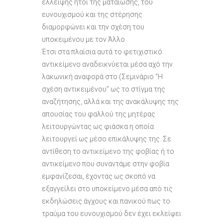
έλλειψης ήτοι της ματαίωσης, του
ευνουχισμού και της στέρησης
διαμορφώνει και την σχέση του
υποκειμένου με τον Άλλο.
Έτσι στα πλαίσια αυτά το φετιχιστικό
αντικείμενο αναδεικνύεται μέσα αχό την
λακωνική αναφορά στο (Σεμινάριο “Η
σχέση αντικειμένου” ως το στίγμα της
αναζήτησης, αλλά και της ανακάλυψης της
απουσίας του φαλλού της μητέρας
λειτουργώντας ως φιάσκα η οποία
λειτουργεί ως μέσο επικάλυψης της. Σε
αντίθεση το αντικείμενο της φοβίας ή το
αντικείμενο που συναντάμε στην φοβία
εμφανίζεσαι, έχοντας ως σκοπό να
εξαγγείλει στο υποκείμενο μέσα από τις
εκδηλώσεις άγχους και πανικού πως το
τραύμα του ευνουχισμού δεν έχει εκλείψει