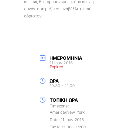
και πως θα παραμονεύει ακόμα κι αν η
συνάντηση μαζί του αναβάλλεται επ’
αόριστον.
ΗΜΕΡΟΜΗΝΊΑ
11 Ιούν 2016
Expired!
ΏΡΑ
19:30 - 21:00
ΤΟΠΙΚΉ ΏΡΑ
Timezone:
America/New_York
Date:
11 Ιούν 2016
Time:
12:30 - 14:00