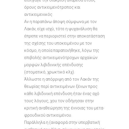
εισήγαγε την διάκριση ανάμεσα στους
όρους αντικειμενότροπος και
αντικειμενικός.
Αν η παραπάνω άποψη σύμφωνα με τον
Λακάν, είχε ισχύ, τότε η ψυχανάλυση θα
έπρεπε να περιοριστεί στην αποκατάσταση
της σχέσης του υποκειμένου με τον
κόσμο, η οποία παραποιήθηκε, λόγω της
επιβολής αντικειμενότροχων αρχαϊκών
μορφών λιβιδινικής επένδυσης
(στοματικό, χρωκτικό κλχ).
Άλλωστε η απόρριψη από τον Λακάν της
θεωρίας περί αντικειμένων ξένων προς
κάθε λιβιδινική επένδυση ήταν ένας αχό
τους λόγους, χου τον οδήγησαν στην
κριτική αναθεώρηση της έννοιας του μετα-
φρουδικού αντικειμένου.
Παράλληλα η (αναφορά στην υπερβατική