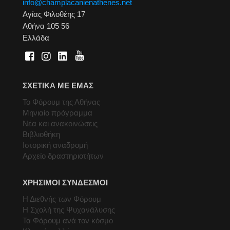
info@champlacanienathenes.net
Αγίας Φιλοθέης 17
Αθήνα 105 56
Ελλάδα
ΣΧΕΤΙΚΑ ΜΕ ΕΜΑΣ
Το Φόρουμ της Αθήνας
Μηνιαίο πρόγραμμα
Νέα και ανακοινώσεις
Βιβλιοθήκη
Ιστορική αναδρομή
Αρχείο δραστηριοτήτων
ΧΡΗΣΙΜΟΙ ΣΥΝΔΕΣΜΟΙ
Η Διεθνής των Φόρουμ
Η Σχολή της Ψυχανάλυσης
Τα Φόρουμ ανά τον κόσμο