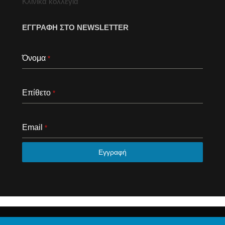
Κλινικά κολλέγια
ΕΓΓΡΑΦΗ ΣΤΟ NEWSLETTER
Όνομα
*
Επίθετο
*
Email
*
Εγγραφή
© 2020 Το φόρουμ της Αθήνας. Με επιφύλαξη κάθε