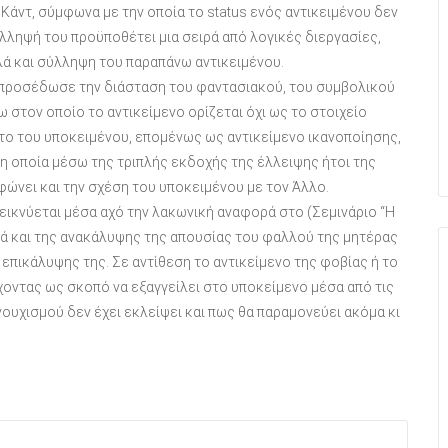
Κάντ, σύμφωνα με την οποία το status ενός αντικειμένου δεν
λληψή του προϋποθέτει μια σειρά από λογικές διεργασίες,
λά και σύλληψη του παραπάνω αντικειμένου.
άν προσέδωσε την διάσταση του φαντασιακού, του συμβολικού
 στον οποίο το αντικείμενο ορίζεται όχι ως το στοιχείο
το του υποκειμένου, επομένως ως αντικείμενο ικανοποίησης,
η οποία μέσω της τριπλής εκδοχής της έλλειψης ήτοι της
ώνει και την σχέση του υποκειμένου με τον Άλλο.
δεικνύεται μέσα αχό την λακωνική αναφορά στο (Σεμινάριο “Η
λά και της ανακάλυψης της απουσίας του φαλλού της μητέρας
επικάλυψης της. Σε αντίθεση το αντικείμενο της φοβίας ή το
χοντας ως σκοπό να εξαγγείλει στο υποκείμενο μέσα από τις
ουχισμού δεν έχει εκλείψει και πως θα παραμονεύει ακόμα κι