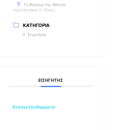
Το Φόρουμ της Αθήνας
Αγίας Φιλοθέης 17, Πλάκα
ΚΑΤΗΓΟΡΊΑ
Σεμινάρια
ΕΙΣΗΓΗΤΉΣ
Ευαγγελία Κομματά