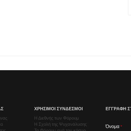
ΑΣ
ΧΡΗΣΙΜΟΙ ΣΥΝΔΕΣΜΟΙ
ΕΓΓΡΑΦΗ Σ
ήνας
Η Διεθνής των Φόρουμ
μα
Η Σχολή της Ψυχανάλυσης
Όνομα
*
εις
Τα Φόρουμ ανά τον κόσμο