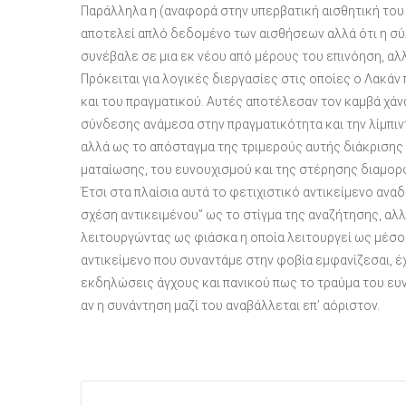
Παράλληλα η (αναφορά στην υπερβατική αισθητική του 
αποτελεί απλό δεδομένο των αισθήσεων αλλά ότι η σύ
συνέβαλε σε μια εκ νέου από μέρους του επινόηση, αλ
Πρόκειται για λογικές διεργασίες στις οποίες ο Λακ
και του πραγματικού. Αυτές αποτέλεσαν τον καμβά χάνω
σύνδεσης ανάμεσα στην πραγματικότητα και την λίμπιν
αλλά ως το απόσταγμα της τριμερούς αυτής διάκρισης 
ματαίωσης, του ευνουχισμού και της στέρησης διαμορφ
Έτσι στα πλαίσια αυτά το φετιχιστικό αντικείμενο ανα
σχέση αντικειμένου” ως το στίγμα της αναζήτησης, αλ
λειτουργώντας ως φιάσκα η οποία λειτουργεί ως μέσο 
αντικείμενο που συναντάμε στην φοβία εμφανίζεσαι, έ
εκδηλώσεις άγχους και πανικού πως το τραύμα του ευν
αν η συνάντηση μαζί του αναβάλλεται επ’ αόριστον.