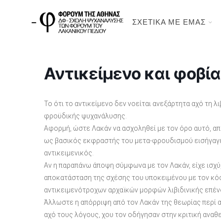
ΣΧΕΤΙΚΑ ΜΕ ΕΜΑΣ
Αντικείμενο και φοβία
Το ότι το αντικείμενο δεν νοείται ανεξάρτητα αχό τη λ
φροϋδικής ψυχανάλυσης.
Αφορμή, ώστε Λακάν να ασχοληθεί με τον όρο αυτό, απ
ως βασικός εκφραστής του μετα-φρουδισμού εισήγαγε
αντικειμενικός.
Αν η παραπάνω άποψη σύμφωνα με τον Λακάν, είχε ισχύ
αποκατάσταση της σχέσης του υποκειμένου με τον κόσ
αντικειμενότροχων αρχαϊκών μορφών λιβιδινικής επέν
Άλλωστε η απόρριψη από τον Λακάν της θεωρίας περί α
αχό τους λόγους, χου τον οδήγησαν στην κριτική αναθ