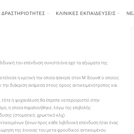
ΔΡΑΣΤΗΡΙΟΤΗΤΕΣ
ΚΛΙΝΙΚΕΣ ΕΚΠΑΙΔΕΥΣΕΙΣ
ΝΕ
ιβιδινική του επένδυση συνιστά ένα αχό τα αξιώματα της
οτέλεσε η κριτική την οποία άσκησε στον Μ. Bouvet ο οποίος
 την διάκριση ανάμεσα στους όρους αντικειμενότροπος και
, τότε η ψυχανάλυση θα έπρεπε να περιοριστεί στην
μο, η οποία παραποιήθηκε, λόγω της επιβολής
δυσης (στοματικό, χρωκτικό κλχ).
ντικειμένων ξένων προς κάθε λιβιδινική επένδυση ήταν ένας
εώρηση της έννοιας του μετα-φρουδικού αντικειμένου.