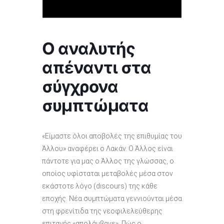
Ο αναλυτής
απέναντι στα
σύγχρονα
συμπτώματα
«Είμαστε όλοι αποβολές της επιθυμίας του
Άλλου» αναφέρει ο Λακάν. Ο Άλλος είναι
πάντοτε για μας ο Άλλος της γλώσσας, ο
οποίος υφίσταται μεταβολές μέσα στον
εκάστοτε λόγο (discours) της κάθε
εποχής. Νέα συμπτώματα γεννιούνται μέσα
στη φρενίτιδα της νεοφιλελεύθερης
επιταγής «απολάμβανε». Πώς ο