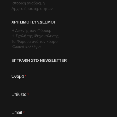
Ιστορική αναδρομή
Αρχείο δραστηριοτήτων
ΧΡΗΣΙΜΟΙ ΣΥΝΔΕΣΜΟΙ
Η Διεθνής των Φόρουμ
Η Σχολή της Ψυχανάλυσης
Τα Φόρουμ ανά τον κόσμο
Κλινικά κολλέγια
ΕΓΓΡΑΦΗ ΣΤΟ NEWSLETTER
Όνομα
*
Επίθετο
*
Email
*