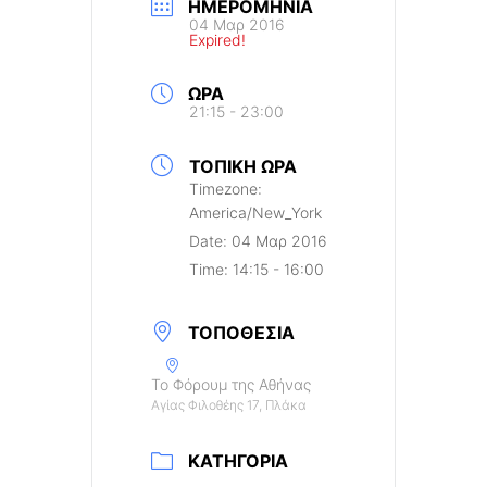
ΗΜΕΡΟΜΗΝΊΑ
04 Μαρ 2016
Expired!
ΏΡΑ
21:15 - 23:00
ΤΟΠΙΚΉ ΏΡΑ
Timezone:
America/New_York
Date:
04 Μαρ 2016
Time:
14:15 - 16:00
ΤΟΠΟΘΕΣΊΑ
Το Φόρουμ της Αθήνας
Αγίας Φιλοθέης 17, Πλάκα
ΚΑΤΗΓΟΡΊΑ