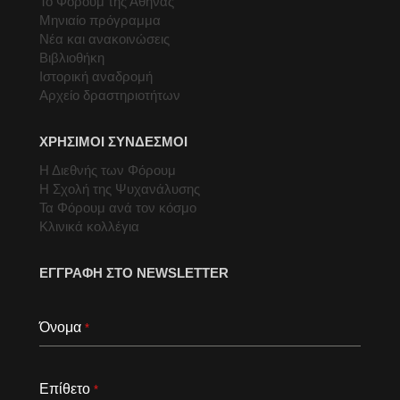
Το Φόρουμ της Αθήνας
Μηνιαίο πρόγραμμα
Νέα και ανακοινώσεις
Βιβλιοθήκη
Ιστορική αναδρομή
Αρχείο δραστηριοτήτων
ΧΡΗΣΙΜΟΙ ΣΥΝΔΕΣΜΟΙ
Η Διεθνής των Φόρουμ
Η Σχολή της Ψυχανάλυσης
Τα Φόρουμ ανά τον κόσμο
Κλινικά κολλέγια
ΕΓΓΡΑΦΗ ΣΤΟ NEWSLETTER
Όνομα
*
Επίθετο
*