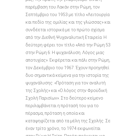
παρέμβαση του Λακάν στην Ρώμη, τον
Σεπτέμβριο του 1953 με τίτλο «Λειτουργία
και πεδίο της ομιλίας και της γλώσσας» και
συνδέεται ιστορικά με το πρώτο σχίσμα
από την Διεθνή Ψυχαναλυτική Εταιρεία. Η
δεύτερη φέρει τον τίτλο «Από την Ρώμη 53
στην Ρώμη 6: Η ψυχανάλυση. Λόγος μιας
αποτυχίας». Εκφέρεται και πάλι στην Ρώμη,
τον Δεκέμβριο του 1967. Έχουν προηγηθεί
δυο σημαντικά κείμενα για την ιστορία της
ψυχανάλυσης: «Πρόταση για τον αναλυτή
της Σχολής» και «Ο λόγος στην Φροϋδική
Σχολή Παρισίων». Στο δεύτερο κείμενο
περιλαμβάνεται η πρότασή του για το
πέρασμα, πρόταση η οποία και
καταψηφίζεται από τα μέλη της Σχολής. Σε
έναν τρίτο χρόνο, το 1974 εκφωνείται
στην Ρώμη Η Τρίτη. Παρότι πρόκειται για