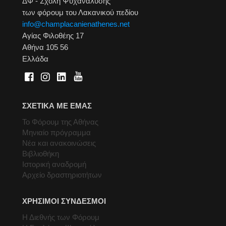
ΔΦ - Σχολή Ψυχανάλυσης
των φόρουμ του Λακανικού πεδίου
info@champlacanienathenes.net
Αγίας Φιλοθέης 17
Αθήνα 105 56
Ελλάδα
ΣΧΕΤΙΚΑ ΜΕ ΕΜΑΣ
Το Φόρουμ της Αθήνας
Μηνιαίο πρόγραμμα
Νέα και ανακοινώσεις
Βιβλιοθήκη
Ιστορική αναδρομή
Αρχείο δραστηριοτήτων
ΧΡΗΣΙΜΟΙ ΣΥΝΔΕΣΜΟΙ
Η Διεθνής των Φόρουμ