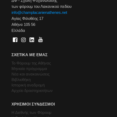
ΔΦ - Σχολή Ψυχανάλυσης
των φόρουμ του Λακανικού πεδίου
info@champlacanienathenes.net
Αγίας Φιλοθέης 17
Αθήνα 105 56
Ελλάδα
ΣΧΕΤΙΚΑ ΜΕ ΕΜΑΣ
Το Φόρουμ της Αθήνας
Μηνιαίο πρόγραμμα
Νέα και ανακοινώσεις
Βιβλιοθήκη
Ιστορική αναδρομή
Αρχείο δραστηριοτήτων
ΧΡΗΣΙΜΟΙ ΣΥΝΔΕΣΜΟΙ
Η Διεθνής των Φόρουμ