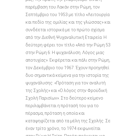
παρέμβαση του Λακάν στην Ρώμη, τον
Σεπτέμβριο του 1953 με τίτλο «Λειτουργία
και πεδίο της ομιλίας και της γλώσσας» και
συνδέεται ιστορικά με το πρώτο σχίσμα
από την Διεθνή Ψυχαναλυτική Εταιρεία. Η
δεύτερη φέρει τον τίτλο «Από την Ρώμη 53
στην Ρώμη 6: Η ψυχανάλυση. Λόγος μιας
αποτυχίας». Εκφέρεται και πάλι στην Ρώμη,
τον Δεκέμβριο του 1967. Έχουν προηγηθεί
δυο σημαντικά κείμενα για την ιστορία της
ψυχανάλυσης: «Πρόταση για τον αναλυτή
της Σχολής» και «Ο λόγος στην Φροϋδική
Σχολή Παρισίων». Στο δεύτερο κείμενο
περιλαμβάνεται η πρότασή του για το
πέρασμα, πρόταση η οποία και
καταψηφίζεται από τα μέλη της Σχολής. Σε
έναν τρίτο χρόνο, το 1974 εκφωνείται
στην Ρώμη Η Τρίτη. Παρότι πρόκειται για