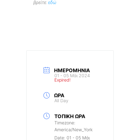
βρείτε:
εδώ
ΗΜΕΡΟΜΗΝΊΑ
01 - 05 Μάι 2024
Expired!
ΏΡΑ
All Day
ΤΟΠΙΚΉ ΏΡΑ
Timezone:
America/New_York
Date:
01 - 05 Μάι