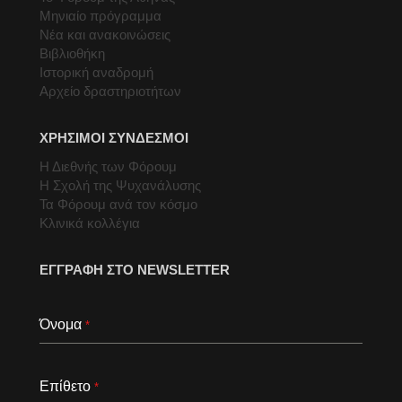
Μηνιαίο πρόγραμμα
Νέα και ανακοινώσεις
Βιβλιοθήκη
Ιστορική αναδρομή
Αρχείο δραστηριοτήτων
ΧΡΗΣΙΜΟΙ ΣΥΝΔΕΣΜΟΙ
Η Διεθνής των Φόρουμ
Η Σχολή της Ψυχανάλυσης
Τα Φόρουμ ανά τον κόσμο
Κλινικά κολλέγια
ΕΓΓΡΑΦΗ ΣΤΟ NEWSLETTER
Όνομα
*
Επίθετο
*