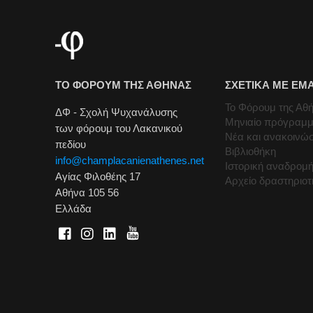
ΤΟ ΦΟΡΟΥΜ ΤΗΣ ΑΘΗΝΑΣ
ΣΧΕΤΙΚΑ ΜΕ ΕΜ
Το Φόρουμ της Αθ
ΔΦ - Σχολή Ψυχανάλυσης
Μηνιαίο πρόγραμ
των φόρουμ του Λακανικού
Νέα και ανακοινώσ
πεδίου
Βιβλιοθήκη
info@champlacanienathenes.net
Ιστορική αναδρομ
Αγίας Φιλοθέης 17
Αρχείο δραστηριο
Αθήνα 105 56
Ελλάδα