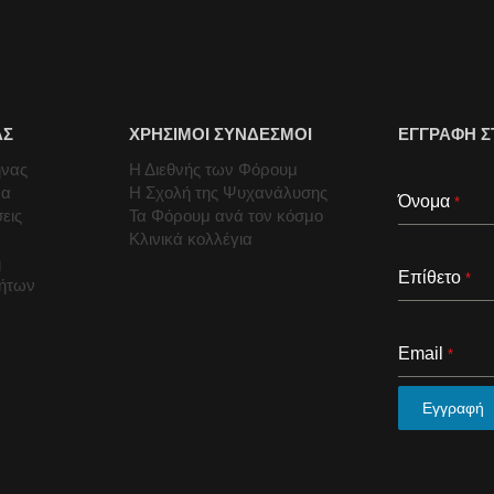
ΑΣ
ΧΡΗΣΙΜΟΙ ΣΥΝΔΕΣΜΟΙ
ΕΓΓΡΑΦΗ Σ
ήνας
Η Διεθνής των Φόρουμ
μα
Η Σχολή της Ψυχανάλυσης
Όνομα
*
εις
Τα Φόρουμ ανά τον κόσμο
Κλινικά κολλέγια
ή
Επίθετο
*
τήτων
Email
*
Εγγραφή