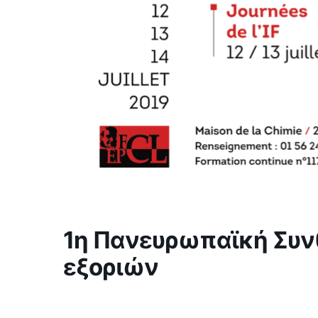
1η Πανευρωπαϊκή Συν
εξοριών