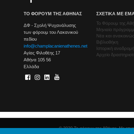
ΤΟ ΦΟΡΟΥΜ ΤΗΣ ΑΘΗΝΑΣ
ΣΧΕΤΙΚΑ ΜΕ ΕΜ
Το Φόρουμ της Αθ
ΔΦ - Σχολή Ψυχανάλυσης
Μηνιαίο πρόγραμ
των φόρουμ του Λακανικού
Νέα και ανακοινώσ
πεδίου
Βιβλιοθήκη
info@champlacanienathenes.net
Ιστορική αναδρομ
Αγίας Φιλοθέης 17
Αρχείο δραστηριο
Αθήνα 105 56
Ελλάδα
© 2020 Το φόρουμ της Αθήνας. Με επιφ