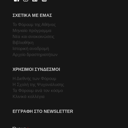
ΣΧΕΤΙΚΑ ΜΕ ΕΜΑΣ
Το Φόρουμ της Αθήνας
Μηνιαίο πρόγραμμα
Νέα και ανακοινώσεις
Βιβλιοθήκη
Ιστορική αναδρομή
Αρχείο δραστηριοτήτων
ΧΡΗΣΙΜΟΙ ΣΥΝΔΕΣΜΟΙ
Η Διεθνής των Φόρουμ
Η Σχολή της Ψυχανάλυσης
Τα Φόρουμ ανά τον κόσμο
Κλινικά κολλέγια
ΕΓΓΡΑΦΗ ΣΤΟ NEWSLETTER