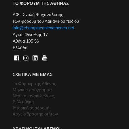
ΤΟ ΦΟΡΟΥΜ ΤΗΣ ΑΘΗΝΑΣ
ΔΦ - Σχολή Ψυχανάλυσης
των φόρουμ του Λακανικού πεδίου
info@champlacanienathenes.net
Αγίας Φιλοθέης 17
Αθήνα 105 56
Ελλάδα
ΣΧΕΤΙΚΑ ΜΕ ΕΜΑΣ
Το Φόρουμ της Αθήνας
Μηνιαίο πρόγραμμα
Νέα και ανακοινώσεις
Βιβλιοθήκη
Ιστορική αναδρομή
Αρχείο δραστηριοτήτων
ΧΡΗΣΙΜΟΙ ΣΥΝΔΕΣΜΟΙ