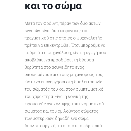
και το σώμα
Μετά τον Φρόυντ, πέραν των δυο αυτών
εννοιών, είναι δυο εκφάνσεις του
πραγματικού στις οποίες ο ψυχαναλυτής
πρέπει να επικεντρωθεί. Έτσι μπορούμε να
πούμε ότι η ψυχανάλυση, είναι η αγωγή που
αποβλέπει να προσδώσει τη δέουσα
βαρύτητα στο ασυνείδητο ενός
υποκειμένου και στους μηχανισμούς του,
ώστε να επενεργήσει στη δυσλειτουργία
του σώματός του και στον συμπτωματικό
του χαρακτήρα. Είναι η λογική της
φροϋδικής ανακάλυψης του ενορμητικού
σώματος και του ομιλούντος σώματος
των υστερικών: δηλαδή ένα σώμα
δυσλειτουργικό, το οποίο υποφέρει από