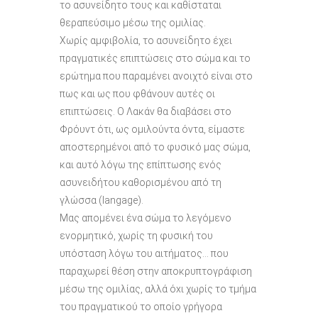
το ασυνείδητο τους και καθίσταται
θεραπεύσιμο μέσω της ομιλίας.
Χωρίς αμφιβολία, το ασυνείδητο έχει
πραγματικές επιπτώσεις στο σώμα και το
ερώτημα που παραμένει ανοιχτό είναι στο
πως και ως που φθάνουν αυτές οι
επιπτώσεις. Ο Λακάν θα διαβάσει στο
Φρόυντ ότι, ως ομιλούντα όντα, είμαστε
αποστερημένοι από το φυσικό μας σώμα,
και αυτό λόγω της επίπτωσης ενός
ασυνειδήτου καθορισμένου από τη
γλώσσα (langage).
Μας απομένει ένα σώμα το λεγόμενο
ενορμητικό, χωρίς τη φυσική του
υπόσταση λόγω του αιτήματος… που
παραχωρεί θέση στην αποκρυπτογράφιση
μέσω της ομιλίας, αλλά όxι χωρίς το τμήμα
του πραγματικού το οποίο γρήγορα