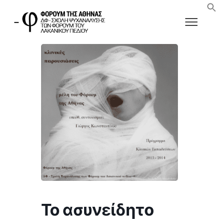
Το ασυνείδητο