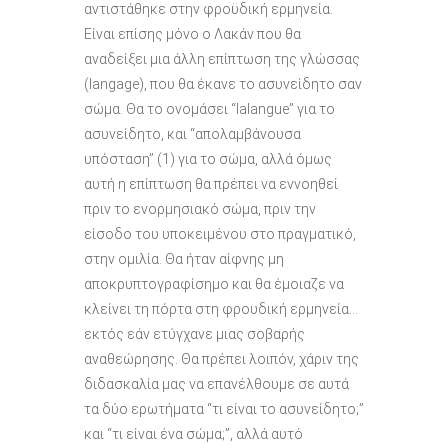
αντιστάθηκε στην φροϋδική ερμηνεία.
Είναι επίσης μόνο ο Λακάν που θα
αναδείξει μια άλλη επίπτωση της γλώσσας
(langage), που θα έκανε το ασυνείδητο σαν
σώμα. Θα το ονομάσει “lalangue” για το
ασυνείδητο, και “απολαμβάνουσα
υπόσταση” (1) για το σώμα, αλλά όμως
αυτή η επίπτωση θα πρέπει να εννοηθεί
πριν το ενορμησιακό σώμα, πριν την
είσοδο του υποκειμένου στο πραγματικό,
στην ομιλία. Θα ήταν αίφνης μη
αποκρυπτογραφίσημο και θα έμοιαζε να
κλείνει τη πόρτα στη φρουδική ερμηνεία…
εκτός εάν ετύγχανε μιας σοβαρής
αναθεώρησης. Θα πρέπει λοιπόν, χάριν της
διδασκαλία μας να επανέλθουμε σε αυτά
τα δύο ερωτήματα “τι είναι το ασυνείδητο;”
και “τι είναι ένα σώμα;”, αλλά αυτό