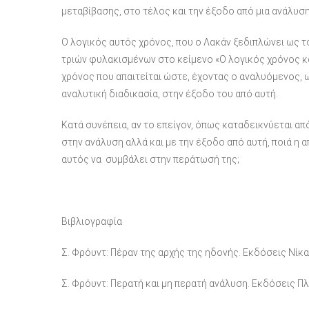
μεταβίβασης, στο τέλος και την έξοδο από μια ανάλυση
Ο λογικός αυτός χρόνος, που ο Λακάν ξεδιπλώνει ως τ
τριών φυλακισμένων στο κείμενο «Ο λογικός χρόνος κα
χρόνος που απαιτείται ώστε, έχοντας ο αναλυόμενος, 
αναλυτική διαδικασία, στην έξοδο του από αυτή.
Κατά συνέπεια, αν το επείγον, όπως καταδεικνύεται α
στην ανάλυση αλλά και με την έξοδο από αυτή, ποιά η α
αυτός να συμβάλει στην περάτωσή της;
Βιβλιογραφία
Σ. Φρόυντ: Πέραν της αρχής της ηδονής. Εκδόσεις Νίκ
Σ. Φρόυντ: Περατή και μη περατή ανάλυση. Εκδόσεις Π