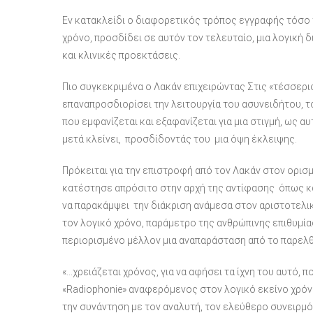
Εν κατακλείδι ο διαφορετικός τρόπος εγγραφής τόσο
χρόνο, προσδίδει σε αυτόν τον τελευταίο, μια λογική 
και κλινικές προεκτάσεις.
Πιο συγκεκριμένα ο Λακάν επιχειρώντας Στις «τέσσερι
επαναπροσδιορίσει την λειτουργία του ασυνειδήτου, τ
που εμφανίζεται και εξαφανίζεται για μια στιγμή, ως αυ
μετά κλείνει, προσδίδοντάς του μια όψη έκλειψης.
Πρόκειται για την επιστροφή από τον Λακάν στον ορισ
κατέστησε απρόσιτο στην αρχή της αντίφασης όπως κα
να παρακάμψει την διάκριση ανάμεσα στον αριστοτελικ
τον λογικό χρόνο, παράμετρο της ανθρώπινης επιθυμίας 
περιορισμένο μέλλον μια αναπαράσταση από το παρελθό
«…χρειάζεται χρόνος, για να αφήσει τα ίχνη του αυτό, 
«Radiophonie» αναφερόμενος στον λογικό εκείνο χρόνο
την συνάντηση με τον αναλυτή, τον ελεύθερο συνειρμό