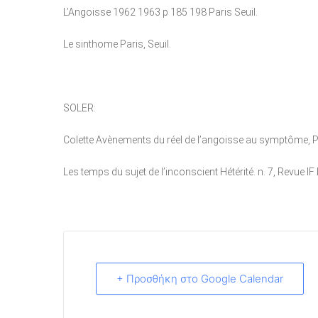
L’Angoisse 1962 1963 p 185 198 Paris Seuil.
Le sinthome Paris, Seuil.
SOLER:
Colette Avènements du réel de l’angoisse au symptôme, P
Les temps du sujet de l’inconscient Hétérité. n. 7, Revue 
+ Προσθήκη στο Google Calendar