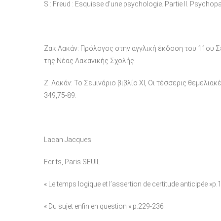
S : Freud : Esquisse d’une psychologie. Partie II. Psychop
Ζακ Λακάν: Πρόλογος στην αγγλική έκδοση του 11ου Σε
της Νέας Λακανικής Σχολής.
Ζ. Λακάν: Το Σεμινάριο βιβλίο ΧΙ, Οι τέσσερις θεμελι
349,75-89.
Lacan Jacques
Ecrits, Paris SEUIL.
« Le temps logique et l’assertion de certitude anticipée »p
« Du sujet enfin en question » p.229-236