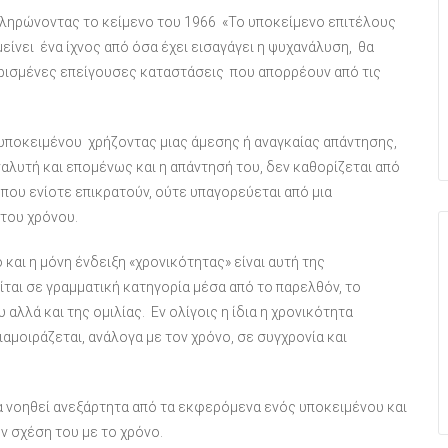
οκληρώνοντας το κείμενο του 1966 «Το υποκείμενο επιτέλους
είνει ένα ίχνος από όσα έχει εισαγάγει η ψυχανάλυση, θα
 ορισμένες επείγουσες καταστάσεις που απορρέουν από τις
 υποκειμένου χρήζοντας μιας άμεσης ή αναγκαίας απάντησης,
αναλυτή και επομένως και η απάντησή του, δεν καθορίζεται από
 που ενίοτε επικρατούν, ούτε υπαγορεύεται από μια
 του χρόνου.
 και η μόνη ένδειξη «χρονικότητας» είναι αυτή της
ται σε γραμματική κατηγορία μέσα από το παρελθόν, το
αλλά και της ομιλίας. Εν ολίγοις η ίδια η χρονικότητα
αμοιράζεται, ανάλογα με τον χρόνο, σε συγχρονία και
να νοηθεί ανεξάρτητα από τα εκφερόμενα ενός υποκειμένου και
 σχέση του με το χρόνο.