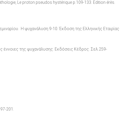
athologie, Le proton pseudos hystérique p.109-133. Εdition érès.
μιναρίου. Η ψυχανάλυση 9-10. Έκδοση της Ελληνικής Εταιρίας
ακές έννοιες της ψυχανάλυσης. Εκδόσεις Κέδρος. Σελ.259-
.197-201.