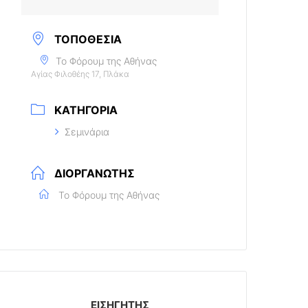
ΤΟΠΟΘΕΣΊΑ
Το Φόρουμ της Αθήνας
Αγίας Φιλοθέης 17, Πλάκα
ΚΑΤΗΓΟΡΊΑ
Σεμινάρια
ΔΙΟΡΓΑΝΩΤΉΣ
Το Φόρουμ της Αθήνας
ΕΙΣΗΓΗΤΉΣ