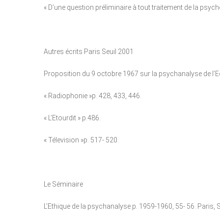
« D’une question préliminaire à tout traitement de la psyc
Autres écrits Paris Seuil 2001
Proposition du 9 octobre 1967 sur la psychanalyse de l’E
« Radiophonie »p. 428, 433, 446.
« L’Etourdit » p.486.
« Télevision »p. 517- 520.
Le Séminaire
L’Ethique de la psychanalyse p. 1959-1960, 55- 56. Paris, S