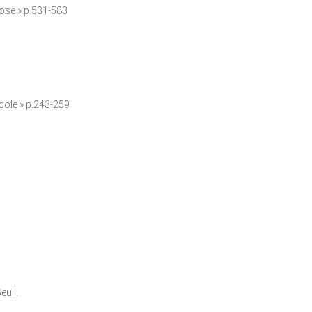
hose » p.531-583
cole » p.243-259
euil.