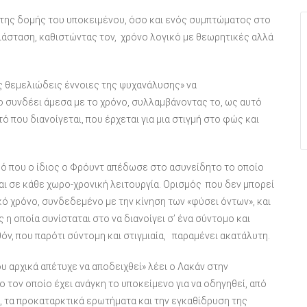
 της δομής του υποκειμένου, όσο και ενός συμπτώματος στο
διάσταση, καθιστώντας τον, χρόνο λογικό με θεωρητικές αλλά
ς θεμελιώδεις έννοιες της ψυχανάλυσης» να
ο συνδέει άμεσα με το χρόνο, συλλαμβάνοντας το, ως αυτό
τό που διανοίγεται, που έρχεται για μια στιγμή στο φώς και
μό που ο ίδιος ο Φρόυντ απέδωσε στο ασυνείδητο το οποίο
ι σε κάθε χωρο-χρονική λειτουργία. Ορισμός που δεν μπορεί
ό χρόνο, συνδεδεμένο με την κίνηση των «φύσει όντων», και
η οποία συνίσταται στο να διανοίγει σ’ ένα σύντομο και
ν, που παρότι σύντομη και στιγμιαία, παραμένει ακατάλυτη.
που αρχικά απέτυχε να αποδειχθεί» λέει ο Λακάν στην
 τον οποίο έχει ανάγκη το υποκείμενο για να οδηγηθεί, από
, τα προκαταρκτικά ερωτήματα και την εγκαθίδρυση της