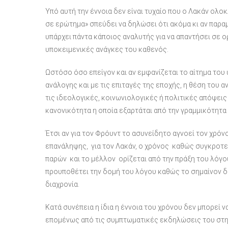
Υπό αυτή την έννοια δεν είναι τυχαίο που ο Λακάν ολ
σε ερώτημα» σπεύδει να δηλώσει ότι ακόμα κι αν παραμ
υπάρχει πάντα κάποιος αναλυτής για να απαντήσει σε
υποκειμενικές ανάγκες του καθενός.
Ωστόσο όσο επείγον και αν εμφανίζεται το αίτημα του
ανάλογης και με τις επιταγές της εποχής, η θέση του 
τις ιδεολογικές, κοινωνιολογικές ή πολιτικές απόψεις
κανονικότητα η οποία εξαρτάται από την γραμμικότητα
Έτσι αν για τον Φρόυντ το ασυνείδητο αγνοεί τον χρόνο
επανάληψης, για τον Λακάν, ο χρόνος καθώς συγκροτεί
παρών και το μέλλον ορίζεται από την πράξη του λόγου 
προυποθέτει την δομή του λόγου καθώς το σημαίνον δι
διαχρονία.
Κατά συνέπεια η ίδια η έννοια του χρόνου δεν μπορεί 
επομένως από τις συμπτωματικές εκδηλώσεις του στην