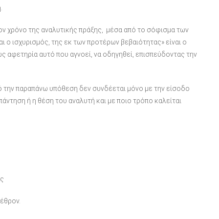
.
ον χρόνο της αναλυτικής πράξης, μέσα από το σόφισμα των
ι ο ισχυρισμός, της εκ των προτέρων βεβαιότητας» είναι ο
ως αφετηρία αυτό που αγνοεί, να οδηγηθεί, επισπεύδοντας την
πό την παραπάνω υπόθεση δεν συνδέεται μόνο με την είσοδο
πάντηση ή η θέση του αναλυτή και με ποιο τρόπο καλείται
ας
λέθρον.