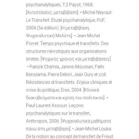
psychanalytiques, T.2 Payot, 1968.
[Αντιστάσεις, μεταβίβαση] • Michel Neyraut:
Le Transfert. Étude psychanalytique, PUF,
2004 (5e édition). [Η μεταβίβαση.
Ψυχαναλυτική Μελέτη] • Jean-Michel
Porret: Temps psychique et transferts. Des
structures névrotiques aux organisations
limites. [Ψυχικός χρόνος και μεταβιβάσεις]
• Patrick Chemla, Janine Altounian, Fethi
Benslama, Pierre Delion, Jean Oury et coll.
Résistances et transferts. Enjeux cliniques et
crise du politique, Eres, 2004. [Κλινικά
διακυβεύματα και κρίση του πολιτικού] •
Paul-Laurent Assoun: Leçons
psychanalytiques sur le transfert,
Anthropos, 2006. [Ψυχαναλυτικά μαθήματα
πάνω στη μεταβίβαση] • Jean-Michel Louka:
De la notion au concept de transfert de Freud