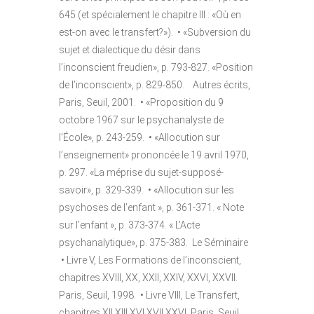
645 (et spécialement le chapitre III : «Où en
est-on avec le transfert?»). • «Subversion du
sujet et dialectique du désir dans
l’inconscient freudien», p. 793-827. «Position
de l’inconscient», p. 829-850. Autres écrits,
Paris, Seuil, 2001. • «Proposition du 9
octobre 1967 sur le psychanalyste de
l’École», p. 243-259. • «Allocution sur
l’enseignement» prononcée le 19 avril 1970,
p. 297. «La méprise du sujet-supposé-
savoir», p. 329-339. • «Allocution sur les
psychoses de l’enfant », p. 361-371. « Note
sur l’enfant », p. 373-374. « L’Acte
psychanalytique», p. 375-383. Le Séminaire
• Livre V, Les Formations de l’inconscient,
chapitres XVIII, XX, XXII, XXIV, XXVI, XXVII.
Paris, Seuil, 1998. • Livre VIII, Le Transfert,
chapitres XII XIII XVI XVII XXVI, Paris, Seuil,