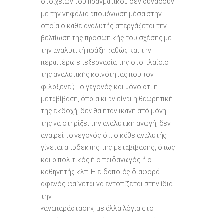
στοιχείων του πραγματικού δεν συνάδουν
με την νηφάλια απομόνωση μέσα στην
οποία ο κάθε αναλυτής απεργάζεται την
βελτίωση της προσωπικής του σχέσης με
την αναλυτική πράξη καθώς και την
περαιτέρω επεξεργασία της στο πλαίσιο
της αναλυτικής κοινότητας που τον
φιλοξενεί; Το γεγονός και μόνο ότι η
μεταβίβαση, όποια κι αν είναι η θεωρητική
της εκδοχή, δεν θα ήταν ικανή από μόνη
της να στηρίξει την αναλυτική αγωγή, δεν
αναιρεί το γεγονός ότι ο κάθε αναλυτής
γίνεται αποδέκτης της μεταβίβασης, όπως
και ο πολιτικός ή ο παιδαγωγός ή ο
καθηγητής κλπ. Η ειδοποιός διαφορά
αφενός φαίνεται να εντοπίζεται στην ίδια
την
«αναπαράσταση», με άλλα λόγια στο