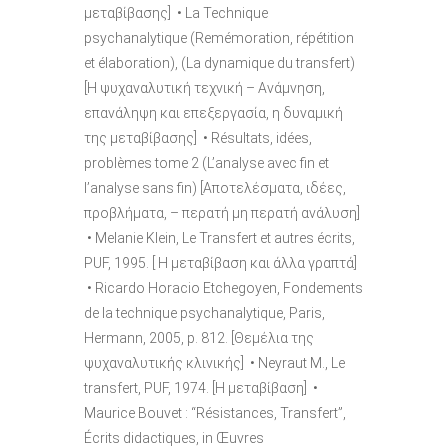
μεταβίβασης] • La Technique
psychanalytique (Remémoration, répétition
et élaboration), (La dynamique du transfert)
[Η ψυχαναλυτική τεχνική – Ανάμνηση,
επανάληψη και επεξεργασία, η δυναμική
της μεταβίβασης] • Résultats, idées,
problèmes tome 2 (L’analyse avec fin et
l’analyse sans fin) [Αποτελέσματα, ιδέες,
προβλήματα, – περατή μη περατή ανάλυση]
• Melanie Klein, Le Transfert et autres écrits,
PUF, 1995. [ Η μεταβίβαση και άλλα γραπτά]
• Ricardo Horacio Etchegoyen, Fondements
de la technique psychanalytique, Paris,
Hermann, 2005, p. 812. [Θεμέλια της
ψυχαναλυτικής κλινικής] • Neyraut M., Le
transfert, PUF, 1974. [Η μεταβίβαση] •
Maurice Bouvet : “Résistances, Transfert”,
Écrits didactiques, in Œuvres