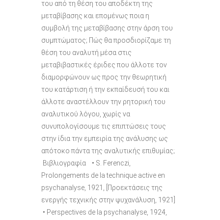
του από τη θέση του αποδέκτη της
μεταβίβασης και επομένως ποια η
συμβολή της μεταβίβασης στην άρση του
συμπτώματος; Πώς θα προσδιορίζαμε τη
θέση του αναλυτή μέσα στις
μεταβιβαστικές έριδες που άλλοτε τον
διαμορφώνουν ως προς την θεωρητική
του κατάρτιση ή την εκπαίδευσή του και
άλλοτε αναστέλλουν την ρητορική του
αναλυτικού λόγου, χωρίς να
συνυπολογίσουμε τις επιπτώσεις τους
στην ίδια την εμπειρία της ανάλυσης ως
απότοκο πάντα της αναλυτικής επιθυμίας;
Βιβλιογραφία • S. Ferenczi,
Prolongements de la technique active en
psychanalyse, 1921, [Προεκτάσεις της
ενεργής τεχνικής στην ψυχανάλυση, 1921]
• Perspectives de la psychanalyse, 1924,