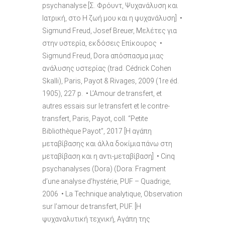
psychanalyse [Σ. Φρόυντ, Ψυχανάλυση και
Ιατρική, στο Η ζωή μου και η ψυχανάλυση] •
Sigmund Freud, Josef Breuer, Μελέτες για
στην υστερία, εκδόσεις Επίκουρος •
Sigmund Freud, Dora απόσπασμα μιας
ανάλυσης υστερίας (trad. Cédrick Cohen
Skalli), Paris, Payot & Rivages, 2009 (1re éd.
1905), 227 p. • L’Amour de transfert, et
autres essais sur le transfert et le contre-
transfert, Paris, Payot, coll. “Petite
Bibliothèque Payot”, 2017 [Η αγάπη
μεταβίβασης και άλλα δοκίμια πάνω στη
μεταβίβαση και η αντι-μεταβίβαση] • Cinq
psychanalyses (Dora) (Dora: Fragment
d’une analyse d’hystérie, PUF – Quadrige,
2006 • La Technique analytique, Observation
sur l’amour de transfert, PUF. [Η
ψυχαναλυτική τεχνική, Αγάπη της