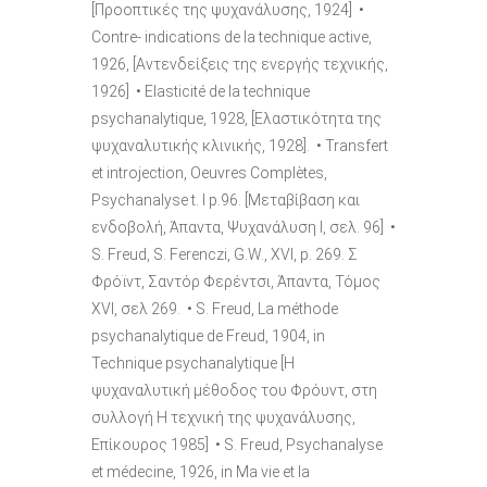
[Προοπτικές της ψυχανάλυσης, 1924] •
Contre- indications de la technique active,
1926, [Αντενδείξεις της ενεργής τεχνικής,
1926] • Elasticité de la technique
psychanalytique, 1928, [Ελαστικότητα της
ψυχαναλυτικής κλινικής, 1928]. • Transfert
et introjection, Oeuvres Complètes,
Psychanalyse t. I p.96. [Μεταβίβαση και
ενδοβολή, Άπαντα, Ψυχανάλυση Ι, σελ. 96] •
S. Freud, S. Ferenczi, G.W., XVI, p. 269. Σ
Φρόϊντ, Σαντόρ Φερέντσι, Άπαντα, Τόμος
ΧVI, σελ 269. • S. Freud, La méthode
psychanalytique de Freud, 1904, in
Technique psychanalytique [Η
ψυχαναλυτική μέθοδος του Φρόυντ, στη
συλλογή Η τεχνική της ψυχανάλυσης,
Επίκουρος 1985] • S. Freud, Psychanalyse
et médecine, 1926, in Ma vie et la