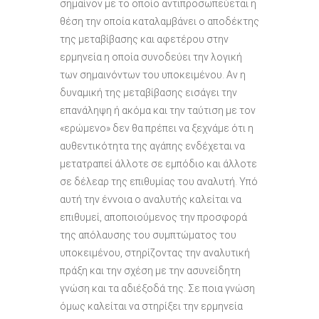
σημαίνον με το οποίο αντιπροσωπεύεται η
θέση την οποία καταλαμβάνει ο αποδέκτης
της μεταβίβασης και αφετέρου στην
ερμηνεία η οποία συνοδεύει την λογική
των σημαινόντων του υποκειμένου. Αν η
δυναμική της μεταβίβασης εισάγει την
επανάληψη ή ακόμα και την ταύτιση με τον
«ερώμενο» δεν θα πρέπει να ξεχνάμε ότι η
αυθεντικότητα της αγάπης ενδέχεται να
μετατραπεί άλλοτε σε εμπόδιο και άλλοτε
σε δέλεαρ της επιθυμίας του αναλυτή. Υπό
αυτή την έννοια ο αναλυτής καλείται να
επιθυμεί, αποποιούμενος την προσφορά
της απόλαυσης του συμπτώματος του
υποκειμένου, στηρίζοντας την αναλυτική
πράξη και την σχέση με την ασυνείδητη
γνώση και τα αδιέξοδά της. Σε ποια γνώση
όμως καλείται να στηρίξει την ερμηνεία