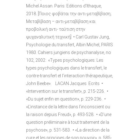
Michel Assan. Paris: Editions d’Ithaque,
2018. [Ποιος φοβάται την αντι-μεταβίβαση;
Μεταβίβαση – αντι-μεταβίβαση και
προβολική αντι- ταύτιση στην
ψυχαναλυτική τεχνική] • Carl Gustav Jung,
Psychologie du transfert, Albin Michel, PARIS
1980. Cahiers jungiens de psychanalyse, no
102, 2002: «Types psychologiques: Les
types psychologiques dans le transfert, le
contre-transfert et l’interaction thérapeutique,
John Beebe». LACAN Jacques Ecrits •
«Intervention sur le transfert», p. 215-226. •
«Du sujet enfin en question», p. 229-236. •
«L’instance de la lettre dans l’inconscient ou
la raison depuis Freud», p. 493-528. • «D’une
question préliminaire à tout traitement de la
psychose», p. 531-583. • «La direction de la
cure et les principes de son pouvoir», p. 585-