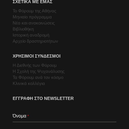
ΣΧΕΤΙΚΑ ΜΕ ΕΜΑΣ
Το Φόρουμ της Αθήνας
Μηνιαίο πρόγραμμα
Νέα και ανακοινώσεις
Βιβλιοθήκη
Ιστορική αναδρομή
Αρχείο δραστηριοτήτων
ΧΡΗΣΙΜΟΙ ΣΥΝΔΕΣΜΟΙ
Η Διεθνής των Φόρουμ
Η Σχολή της Ψυχανάλυσης
Τα Φόρουμ ανά τον κόσμο
Κλινικά κολλέγια
ΕΓΓΡΑΦΗ ΣΤΟ NEWSLETTER
Όνομα
*