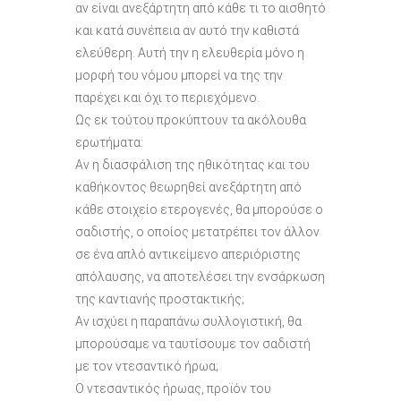
αν είναι ανεξάρτητη από κάθε τι το αισθητό
και κατά συνέπεια αν αυτό την καθιστά
ελεύθερη. Αυτή την η ελευθερία μόνο η
μορφή του νόμου μπορεί να της την
παρέχει και όχι το περιεχόμενο.
Ως εκ τούτου προκύπτουν τα ακόλουθα
ερωτήματα:
Αν η διασφάλιση της ηθικότητας και του
καθήκοντος θεωρηθεί ανεξάρτητη από
κάθε στοιχείο ετερογενές, θα μπορούσε ο
σαδιστής, ο οποίος μετατρέπει τον άλλον
σε ένα απλό αντικείμενο απεριόριστης
απόλαυσης, να αποτελέσει την ενσάρκωση
της καντιανής προστακτικής;
Αν ισχύει η παραπάνω συλλογιστική, θα
μπορούσαμε να ταυτίσουμε τον σαδιστή
με τον ντεσαντικό ήρωα;
Ο ντεσαντικός ήρωας, προϊόν του