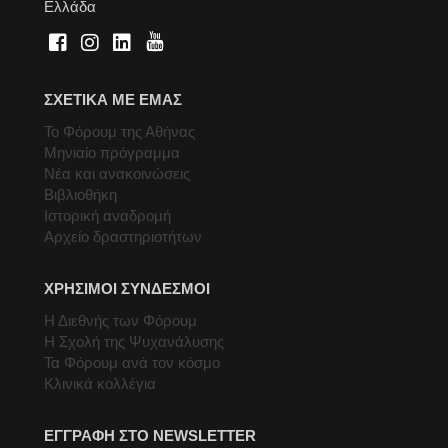
Ελλάδα
ΣΧΕΤΙΚΑ ΜΕ ΕΜΑΣ
Το Φόρουμ της Αθήνας
Μηνιαίο πρόγραμμα
Νέα και ανακοινώσεις
Βιβλιοθήκη
Ιστορική αναδρομή
Αρχείο δραστηριοτήτων
ΧΡΗΣΙΜΟΙ ΣΥΝΔΕΣΜΟΙ
Η Διεθνής των Φόρουμ
Η Σχολή της Ψυχανάλυσης
Τα Φόρουμ ανά τον κόσμο
Κλινικά κολλέγια
ΕΓΓΡΑΦΗ ΣΤΟ NEWSLETTER