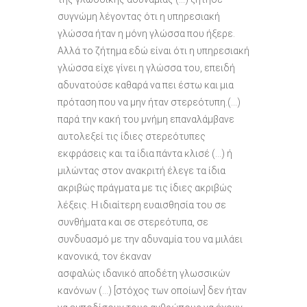
συγνώμη λέγοντας ότι η υπηρεσιακή
γλώσσα ήταν η μόνη γλώσσα που ήξερε.
Αλλά το ζήτημα εδώ είναι ότι η υπηρεσιακή
γλώσσα είχε γίνει η γλώσσα του, επειδή
αδυνατούσε καθαρά να πει έστω και μια
πρόταση που να μην ήταν στερεότυπη.(…)
παρά την κακή του μνήμη επαναλάμβανε
αυτολεξεί τις ίδιες στερεότυπες
εκφράσεις και τα ίδια πάντα κλισέ (…) ή
μιλώντας στον ανακριτή έλεγε τα ίδια
ακριβώς πράγματα με τις ίδιες ακριβώς
λέξεις. Η ιδιαίτερη ευαισθησία του σε
συνθήματα και σε στερεότυπα, σε
συνδυασμό με την αδυναμία του να μιλάει
κανονικά, τον έκαναν
ασφαλώς ιδανικό αποδέτη γλωσσικών
κανόνων (…) [στόχος των οποίων] δεν ήταν