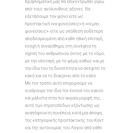
προβληματική μας θα επικεντρωθεί γύρω
από τους ακόλουθους άξονες. Θα
εξετάσουμε τον φόνο είτε ως
προστακτική «να φονεύσεις» ή «να μην
φονεύσεις»- είτε ως υπόθεση ουδέτερη
αποδεσμευμένη από κάθε ηθική επιταγή,
ενοχή ή συναίσθημα, στη συνέχεια τη
σχέση του ανθρώπινου όντος με το νόμο,
με την υποταγή, με το ψέμα, καθώς και με
την ίδια του τη δυνατότητα να σκεφτεί το
κακό και να το διακρίνει από το καλό.
Με τον τρόπο αυτό επιχειρούμε να
εισάγουμε την ίδια την έννοια του κακού
και μάλιστα στην πιο ακραία μορφή της,
αυτή των στρατοπέδων εξόντωσης ως
αναπόφευκτη συνέπεια, κατά μία άποψη,
της κατηγορικής προστακτικής του Καντ
και της αυτονομίας του Λόγου από κάθε