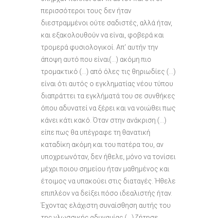
περισσότεροι τους δεν ήταν
διεστραμμένοι ούτε σαδιστές, αλλά ήταν,
και εξακολουθούν να είναι, φοβερά και
τρομερά φυσιολογικοί. Απ’ αυτήν την
άποψη αυτό που είναι(…) ακόμη πιο
τρομακτικό (…) από όλες τις θηριωδίες (…)
είναι ότι αυτός ο εγκληματίας νέου τύπου
διαπράττει τα εγκλήματά του σε συνθήκες
όπου αδυνατεί να ξέρει και να νοιώθει πως
κάνει κάτι κακό. Όταν στην ανάκριση (…)
είπε πως θα υπέγραφε τη θανατική
καταδίκη ακόμη και του πατέρα του, αν
υποχρεωνόταν, δεν ήθελε, μόνο να τονίσει
μέχρι ποιου σημείου ήταν μαθημένος και
έτοιμος να υπακούει στις διαταγές. Ήθελε
επιπλέον να δείξει πόσο ιδεαλιστής ήταν.
Έχοντας ελάχιστη συναίσθηση αυτής του
της γλωσσικής αδυναμίας (…) ζήτησε