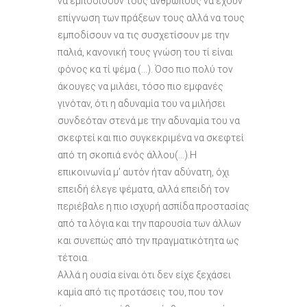
να εμποδίσουν τους ανθρώπους να έχουν
επίγνωση των πράξεων τους αλλά να τους
εμποδίσουν να τις συσχετίσουν με την
παλιά, κανονική τους γνώση του τί είναι
φόνος κα τί ψέμα (…). Όσο πιο πολύ τον
άκουγες να μιλάει, τόσο πιο εμφανές
γινόταν, ότι η αδυναμία του να μιλήσει
συνδεόταν στενά με την αδυναμία του να
σκεφτεί και πιο συγκεκριμένα να σκεφτεί
από τη σκοπιά ενός άλλου(…).Η
επικοινωνία μ’ αυτόν ήταν αδύνατη, όχι
επειδή έλεγε ψέματα, αλλά επειδή τον
περιέβαλε η πιο ισχυρή ασπίδα προστασίας
από τα λόγια και την παρουσία των άλλων
και συνεπώς από την πραγματικότητα ως
τέτοια.
Αλλά η ουσία είναι ότι δεν είχε ξεχάσει
καμία από τις προτάσεις του, που τον