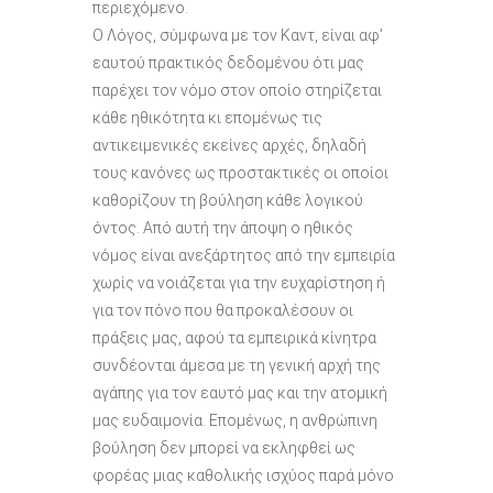
περιεχόμενο.
Ο Λόγος, σύμφωνα με τον Καντ, είναι αφ’
εαυτού πρακτικός δεδομένου ότι μας
παρέχει τον νόμο στον οποίο στηρίζεται
κάθε ηθικότητα κι επομένως τις
αντικειμενικές εκείνες αρχές, δηλαδή
τους κανόνες ως προστακτικές οι οποίοι
καθορίζουν τη βούληση κάθε λογικού
όντος. Από αυτή την άποψη ο ηθικός
νόμος είναι ανεξάρτητος από την εμπειρία
χωρίς να νοιάζεται για την ευχαρίστηση ή
για τον πόνο που θα προκαλέσουν οι
πράξεις μας, αφού τα εμπειρικά κίνητρα
συνδέονται άμεσα με τη γενική αρχή της
αγάπης για τον εαυτό μας και την ατομική
μας ευδαιμονία. Επομένως, η ανθρώπινη
βούληση δεν μπορεί να εκληφθεί ως
φορέας μιας καθολικής ισχύος παρά μόνο