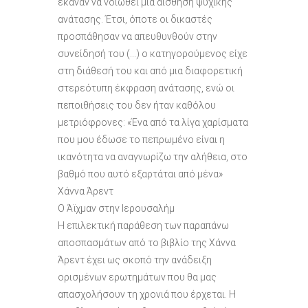
έκαναν να νοιώθει μια αίσθηση ψυχικής
ανάτασης. Έτσι, όποτε οι δικαστές
προσπάθησαν να απευθυνθούν στην
συνείδησή του (…) ο κατηγορούμενος είχε
στη διάθεσή του και από μια διαφορετική
στερεότυπη έκφραση ανάτασης, ενώ οι
πεποιθήσεις του δεν ήταν καθόλου
μετριόφρονες: «Ένα από τα λίγα χαρίσματα
που μου έδωσε το πεπρωμένο είναι η
ικανότητα να αναγνωρίζω την αλήθεια, στο
βαθμό που αυτό εξαρτάται από μένα»
Χάννα Άρεντ
Ο Άϊχμαν στην Ιερουσαλήμ
Η επιλεκτική παράθεση των παραπάνω
αποσπασμάτων από το βιβλίο της Χάννα
Άρεντ έχει ως σκοπό την ανάδειξη
ορισμένων ερωτημάτων που θα μας
απασχολήσουν τη χρονιά που έρχεται. Η