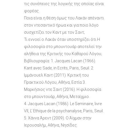
τις συνέπειες της λογικής της οποίας είναι
φορέας.
Ποια είναι η θέση όμως του Λακάν απέναντι
στον ντεσαντικό ήρωα και για ποιο λόγο
συσχετίζει τον Καντ με τον Σαντ;
Τι εννοεί ο Λακάν όταν υποστηρίζει ότι Η
φιλοσοφία στο μπουντουάρ αποτελεί την
αλήθεια της Κριτικής του Καθαρού Λόγου;
Βιβλιογραφία: 1. Jacques Lacan (1966).
Kant avec Sade, in Ecrits, Paris, Seuil. 2.
Ιμμάνουελ Καντ (2011). Κριτική του
Πρακτικού Λόγου, Αθήνα, Εστία 3.
Μαρκήσιος ντε Σαντ (2016). Η φιλοσοφία
στο μπουντουάρ, Αθήνα, Μεταίχμιο.
4. Jacques Lacan (1986). Le Seminaire, livre
VII, L' Ethique de la psychanalyse, Paris, Seuil.
5. Χάννα Άρεντ (2009). Ο Άϊχμαν στην
Ιερουσαλήμ, Αθήνα, Νησίδες.