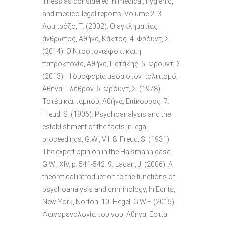
illness as considered in medical, hygienic,
and medico-legal reports, Volume 2. 3.
Λομπρόζο, Τ. (2002). Ο εγκληματίας
άνθρωπος, Αθήνα, Κάκτος. 4. Φρόυντ, Σ.
(2014). Ο Ντοστογιέφσκι και η
πατροκτονία, Αθήνα, Πατάκης. 5. Φρόυντ, Σ.
(2013). Η δυσφορία μέσα στον πολιτισμό,
Αθήνα, Πλέθρον. 6. Φρόυντ, Σ. (1978).
Τοτέμ και ταμπού, Αθήνα, Επίκουρος. 7.
Freud, S. (1906). Psychoanalysis and the
establishment of the facts in legal
proceedings, G.W., VII. 8. Freud, S. (1931).
The expert opinion in the Halsmann case,
G.W., XIV, p. 541-542. 9. Lacan, J. (2006). A
theoretical introduction to the functions of
psychoanalysis and criminology, Ιn Ecrits,
New York, Norton. 10. Hegel, G.W.F. (2015).
Φαινομενολογία του νου, Αθήνα, Εστία.