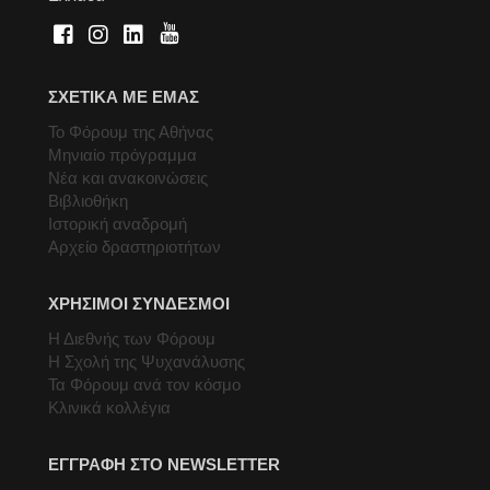
ΣΧΕΤΙΚΑ ΜΕ ΕΜΑΣ
Το Φόρουμ της Αθήνας
Μηνιαίο πρόγραμμα
Νέα και ανακοινώσεις
Βιβλιοθήκη
Ιστορική αναδρομή
Αρχείο δραστηριοτήτων
ΧΡΗΣΙΜΟΙ ΣΥΝΔΕΣΜΟΙ
Η Διεθνής των Φόρουμ
Η Σχολή της Ψυχανάλυσης
Τα Φόρουμ ανά τον κόσμο
Κλινικά κολλέγια
ΕΓΓΡΑΦΗ ΣΤΟ NEWSLETTER