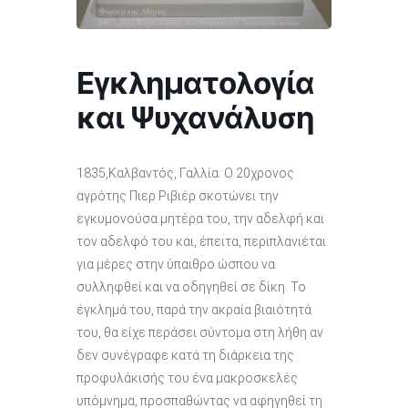
Εγκληματολογία
και Ψυχανάλυση
1835,Καλβαντός, Γαλλία: Ο 20χρονος
αγρότης Πιερ Ριβιέρ σκοτώνει την
εγκυμονούσα μητέρα του, την αδελφή και
τον αδελφό του και, έπειτα, περιπλανιέται
για μέρες στην ύπαιθρο ώσπου να
συλληφθεί και να οδηγηθεί σε δίκη. Το
έγκλημά του, παρά την ακραία βιαιότητά
του, θα είχε περάσει σύντομα στη λήθη αν
δεν συνέγραφε κατά τη διάρκεια της
προφυλάκισής του ένα μακροσκελές
υπόμνημα, προσπαθώντας να αφηγηθεί τη