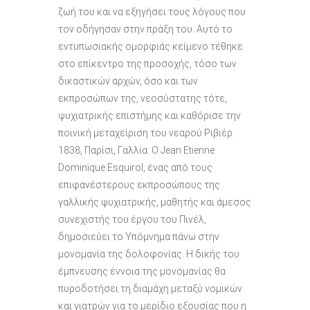
ζωή του και να εξηγήσει τους λόγους που
τον οδήγησαν στην πράξη του. Αυτό το
εντυπωσιακής ομορφιάς κείμενο τέθηκε
στο επίκεντρο της προσοχής, τόσο των
δικαστικών αρχών, όσο και των
εκπροσώπων της, νεοσύστατης τότε,
ψυχιατρικής επιστήμης και καθόρισε την
ποινική μεταχείριση του νεαρού Ριβιέρ.
1838, Παρίσι, Γαλλία: Ο Jean Etienne
Dominique Esquirol, ένας από τους
επιφανέστερους εκπροσώπους της
γαλλικής ψυχιατρικής, μαθητής και άμεσος
συνεχιστής του έργου του Πινέλ,
δημοσιεύει το Υπόμνημα πάνω στην
μονομανία της δολοφονίας. Η δικής του
έμπνευσης έννοια της μονομανίας θα
πυροδοτήσει τη διαμάχη μεταξύ νομικών
και γιατρών για το μερίδιο εξουσίας που η