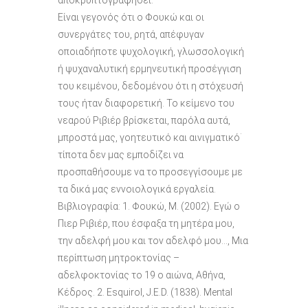
Είναι γεγονός ότι ο Φουκώ και οι
συνεργάτες του, ρητά, απέφυγαν
οποιαδήποτε ψυχολογική, γλωσσολογική
ή ψυχαναλυτική ερμηνευτική προσέγγιση
του κειμένου, δεδομένου ότι η στόχευσή
τους ήταν διαφορετική. Το κείμενο του
νεαρού Ριβιέρ βρίσκεται, παρόλα αυτά,
μπροστά μας, γοητευτικό και αινιγματικό˙
τίποτα δεν μας εμποδίζει να
προσπαθήσουμε να το προσεγγίσουμε με
τα δικά μας εννοιολογικά εργαλεία.
Βιβλιογραφία: 1. Φουκώ, Μ. (2002). Εγώ ο
Πιερ Ριβιέρ, που έσφαξα τη μητέρα μου,
την αδελφή μου και τον αδελφό μου…, Μια
περίπτωση μητροκτονίας –
αδελφοκτονίας το 19 ο αιώνα, Αθήνα,
Κέδρος. 2. Esquirol, J.E.D. (1838). Mental