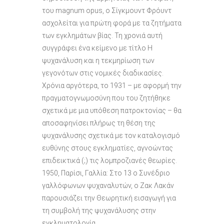
του magnum opus, o Σίγκμουντ Φρόυντ
ασχολείται για πρώτη φορά με τα ζητήματα
των εγκλημάτων βίας. Τη χρονιά αυτή
συγγράφει ένα κείμενο με τίτλο Η
ψυχανάλυση και η τεκμηρίωση των
γεγονότων στις νομικές διαδικασίες.
Χρόνια αργότερα, το 1931 – με αφορμή την
πραγματογνωμοσύνη που του ζητήθηκε
σχετικά με μια υπόθεση πατροκτονίας – θα
αποσαφηνίσει πλήρως τη θέση της
ψυχανάλυσης σχετικά με τον καταλογισμό
ευθύνης στους εγκληματίες, αγνοώντας
επιδεικτικά (;) τις λομπροζιανές θεωρίες.
1950, Παρίσι, Γαλλία: Στο 13 ο Συνέδριο
γαλλόφωνων ψυχαναλυτών, ο Ζακ Λακάν
παρουσιάζει την Θεωρητική εισαγωγή για
τη συμβολή της ψυχανάλυσης στην
εγκληματολογία.