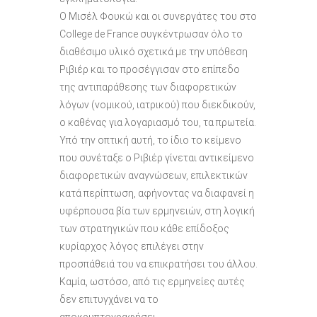
Ο Μισέλ Φουκώ και οι συνεργάτες του στο
College de France συγκέντρωσαν όλο το
διαθέσιμο υλικό σχετικά με την υπόθεση
Ριβιέρ και το προσέγγισαν στο επίπεδο
της αντιπαράθεσης των διαφορετικών
λόγων (νομικού, ιατρικού) που διεκδικούν,
ο καθένας για λογαριασμό του, τα πρωτεία.
Υπό την οπτική αυτή, το ίδιο το κείμενο
που συνέταξε ο Ριβιέρ γίνεται αντικείμενο
διαφορετικών αναγνώσεων, επιλεκτικών
κατά περίπτωση, αφήνοντας να διαφανεί η
υφέρπουσα βία των ερμηνειών, στη λογική
των στρατηγικών που κάθε επίδοξος
κυρίαρχος λόγος επιλέγει στην
προσπάθειά του να επικρατήσει του άλλου.
Καμία, ωστόσο, από τις ερμηνείες αυτές
δεν επιτυγχάνει να το
αποκρυπτογραφήσει.