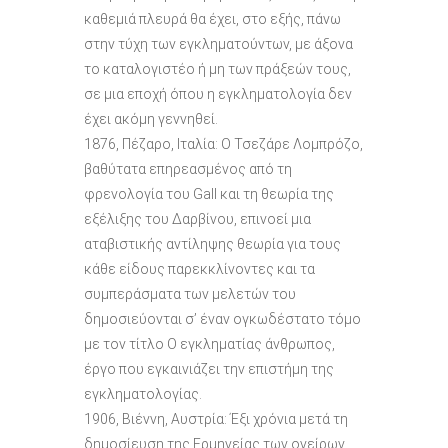
καθεμιά πλευρά θα έχει, στο εξής, πάνω
στην τύχη των εγκληματούντων, με άξονα
το καταλογιστέο ή μη των πράξεών τους,
σε μια εποχή όπου η εγκληματολογία δεν
έχει ακόμη γεννηθεί.
1876, Πέζαρο, Ιταλία: Ο Τσεζάρε Λομπρόζο,
βαθύτατα επηρεασμένος από τη
φρενολογία του Gall και τη θεωρία της
εξέλιξης του Δαρβίνου, επινοεί μια
αταβιστικής αντίληψης θεωρία για τους
κάθε είδους παρεκκλίνοντες και τα
συμπεράσματα των μελετών του
δημοσιεύονται σ’ έναν ογκωδέστατο τόμο
με τον τίτλο Ο εγκληματίας άνθρωπος,
έργο που εγκαινιάζει την επιστήμη της
εγκληματολογίας.
1906, Βιέννη, Αυστρία: Έξι χρόνια μετά τη
δημοσίευση της Ερμηνείας των ονείρων,