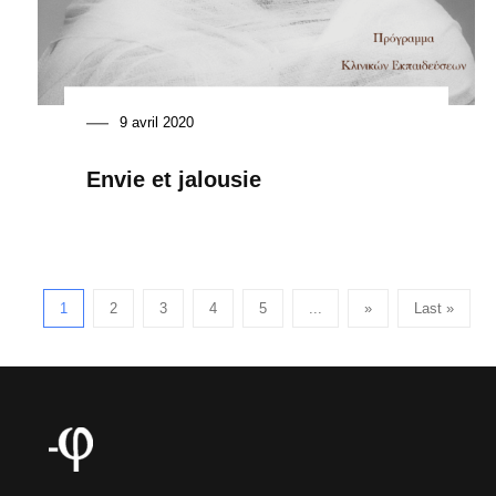
9 avril 2020
Envie et jalousie
1
2
3
4
5
...
»
Last »