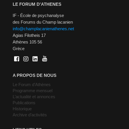
LE FORUM D'ATHENES
IF - École de psychanalyse
des Forums du Champ lacanien
info@champlacanienathenes.net
Agias Filotheis 17
Athènes 105 56
Grèce
A PROPOS DE NOUS
Le Forum d’Athènes
Programme mensuel
L’actualité et annonces
Publications
Historique
Archive d’activités