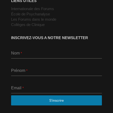
LIENS UTILES
Internationale des Forums
École de Psychanalyse
Les Forums dans le monde
Collèges de Clinique
INSCRIVEZ-VOUS A NOTRE NEWSLETTER
Nom
*
Prénom
*
Email
*
S'inscrire