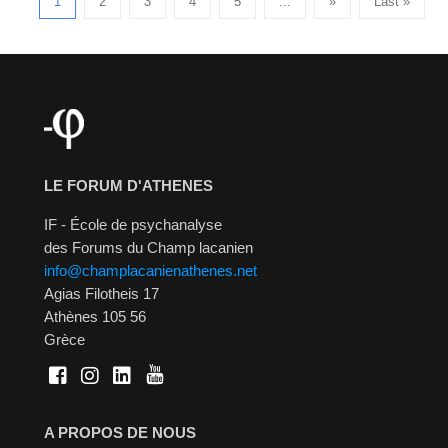
1
2
3
4
5
...
»
Last »
LE FORUM D'ATHENES
IF - École de psychanalyse
des Forums du Champ lacanien
info@champlacanienathenes.net
Agias Filotheis 17
Athènes 105 56
Grèce
A PROPOS DE NOUS