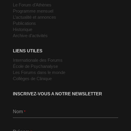
Le Forum d’Athènes
Programme mensuel
L’actualité et annonces
Publications
Historique
Archive d’activités
LIENS UTILES
Internationale des Forums
École de Psychanalyse
Les Forums dans le monde
Collèges de Clinique
INSCRIVEZ-VOUS A NOTRE NEWSLETTER
Nom
*