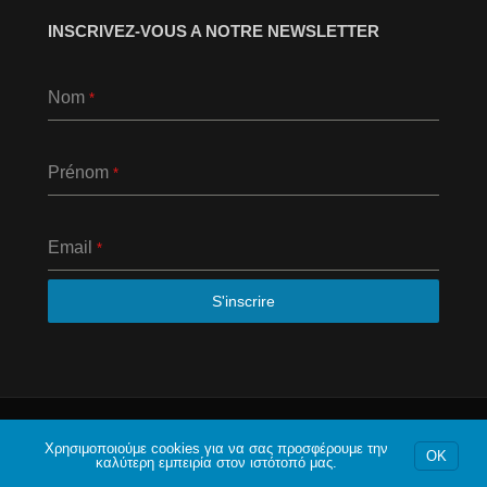
INSCRIVEZ-VOUS A NOTRE NEWSLETTER
Nom
*
Prénom
*
Email
*
S'inscrire
© 2020 Το φόρουμ της Αθήνας. Με επιφύλαξη κάθε
νομίμου δικαιώματος.
Χρησιμοποιούμε cookies για να σας προσφέρουμε την
OK
καλύτερη εμπειρία στον ιστότοπό μας.