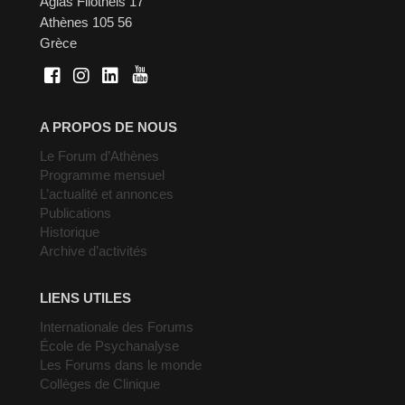
Agias Filotheis 17
Athènes 105 56
Grèce
A PROPOS DE NOUS
Le Forum d’Athènes
Programme mensuel
L’actualité et annonces
Publications
Historique
Archive d’activités
LIENS UTILES
Internationale des Forums
École de Psychanalyse
Les Forums dans le monde
Collèges de Clinique