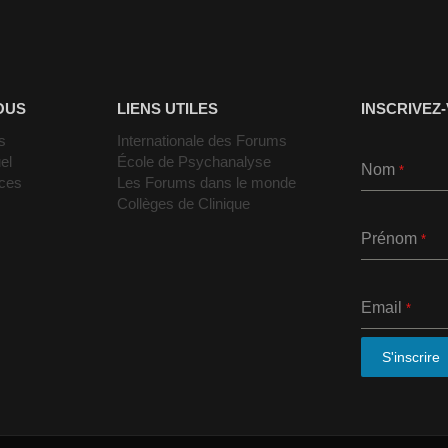
OUS
LIENS UTILES
INSCRIVEZ
s
Internationale des Forums
el
École de Psychanalyse
Nom
*
nces
Les Forums dans le monde
Collèges de Clinique
Prénom
*
Email
*
S'inscrire