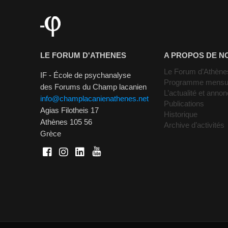
LE FORUM D'ATHENES
A PROPOS DE N
Le Forum d’Athène
IF - École de psychanalyse
Programme mensu
des Forums du Champ lacanien
L’actualité et anno
info@champlacanienathenes.net
Publications
Agias Filotheis 17
Historique
Athènes 105 56
Archive d’activités
Grèce