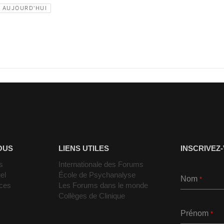
S AUJOURD'HUI
OUS
LIENS UTILES
INSCRIVEZ
s
Internationale des Forums
el
École de Psychanalyse
Nom
*
nces
Les Forums dans le monde
Collèges de Clinique
Prénom
*