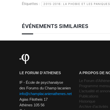
Étiquettes :
2015-2016: LA PHOBIE ET LES PANIQUE
ÉVÉNEMENTS SIMILAIRES
LE FORUM D'ATHENES
A PROPOS DE N
Le Forum d’Athène
IF - École de psychanalyse
Programme mensu
des Forums du Champ lacanien
L’actualité et anno
info@champlacanienathenes.net
Publications
Agias Filotheis 17
Historique
Athènes 105 56
Archive d’activités