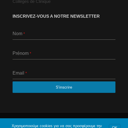
Collèges de Clinique
INSCRIVEZ-VOUS A NOTRE NEWSLETTER
Nom
*
Prénom
*
Email
*
S'inscrire
© 2020 Το φόρουμ της Αθήνας. Με επιφύλαξη κάθε
Χρησιμοποιούμε cookies για να σας προσφέρουμε την
νομίμου δικαιώματος.
OK