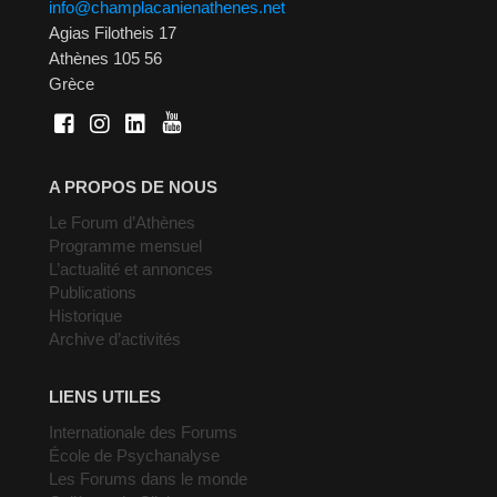
info@champlacanienathenes.net
Agias Filotheis 17
Athènes 105 56
Grèce
A PROPOS DE NOUS
Le Forum d’Athènes
Programme mensuel
L’actualité et annonces
Publications
Historique
Archive d’activités
LIENS UTILES
Internationale des Forums
École de Psychanalyse
Les Forums dans le monde