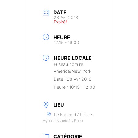
DATE
28 Avr 2018
Expiré!
HEURE
17:15 - 19:00
HEURE LOCALE
Fuseau horaire :
America/New_York
Date :
28 Avr 2018
Heure :
10:15 - 12:00
LIEU
Le Forum d'Athènes
Agias Filotheis 17, Plaka
CATÉGORIE