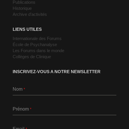
Publications
Historique
Archive d’activités
LIENS UTILES
Internationale des Forums
École de Psychanalyse
Les Forums dans le monde
Collèges de Clinique
INSCRIVEZ-VOUS A NOTRE NEWSLETTER
Nom
*
Prénom
*
Email