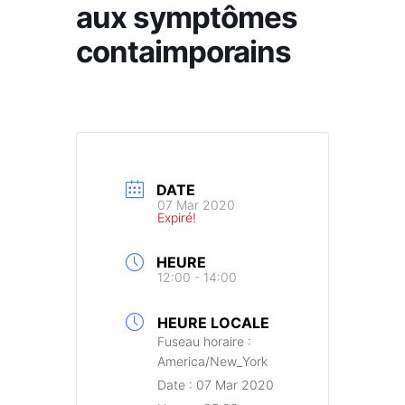
aux symptômes
contaimporains
DATE
07 Mar 2020
Expiré!
HEURE
12:00 - 14:00
HEURE LOCALE
Fuseau horaire :
America/New_York
Date :
07 Mar 2020