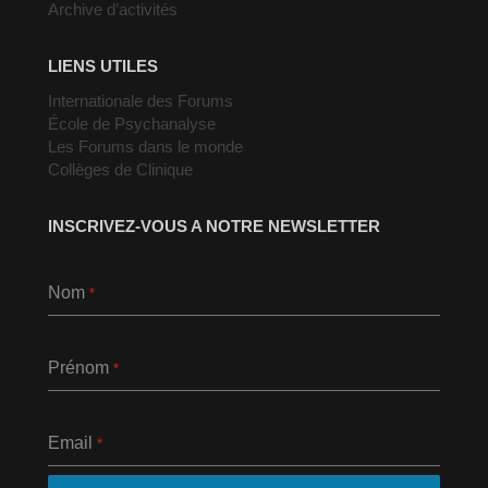
Archive d’activités
LIENS UTILES
Internationale des Forums
École de Psychanalyse
Les Forums dans le monde
Collèges de Clinique
INSCRIVEZ-VOUS A NOTRE NEWSLETTER
Nom
*
Prénom
*
Email
*