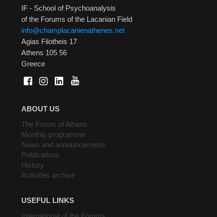
IF - School of Psychoanalysis
of the Forums of the Lacanian Field
info@champlacanienathenes.net
Agias Filotheis 17
Athens 105 56
Greece
ABOUT US
The Forum of Athens
Monthly programme
News and announcements
Publications
History
Activities archive
USEFUL LINKS
International of the Forums