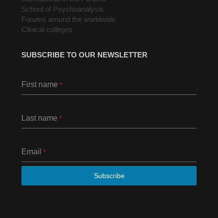
School of Psychoanalysis
Forums around the worldwide
Clinical colleges
SUBSCRIBE TO OUR NEWSLETTER
First name
*
Last name
*
Email
*
Subscribe