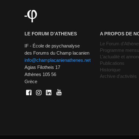
LE FORUM D'ATHENES
A PROPOS DE N
Le Forum d’Athène
IF - École de psychanalyse
Programme mensu
des Forums du Champ lacanien
L’actualité et anno
info@champlacanienathenes.net
Publications
Agias Filotheis 17
Historique
Athènes 105 56
Archive d’activités
Grèce