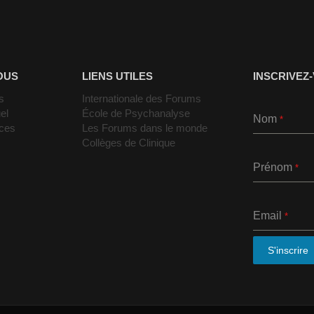
OUS
LIENS UTILES
INSCRIVEZ
s
Internationale des Forums
el
École de Psychanalyse
Nom
*
nces
Les Forums dans le monde
Collèges de Clinique
Prénom
*
Email
*
S'inscrire