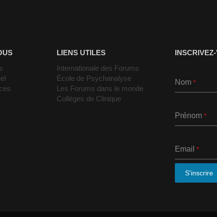
OUS
LIENS UTILES
INSCRIVEZ
s
Internationale des Forums
el
École de Psychanalyse
Nom
*
nces
Les Forums dans le monde
Collèges de Clinique
Prénom
*
Email
*
S'inscrire