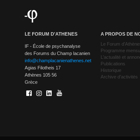
LE FORUM D'ATHENES
A PROPOS DE N
Le Forum d’Athène
IF - École de psychanalyse
Programme mensu
des Forums du Champ lacanien
L’actualité et anno
info@champlacanienathenes.net
Publications
Agias Filotheis 17
Historique
Athènes 105 56
Archive d’activités
Grèce