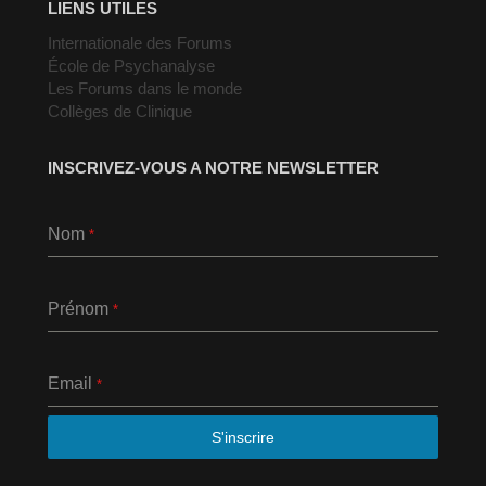
LIENS UTILES
Internationale des Forums
École de Psychanalyse
Les Forums dans le monde
Collèges de Clinique
INSCRIVEZ-VOUS A NOTRE NEWSLETTER
Nom
*
Prénom
*
Email
*
S'inscrire