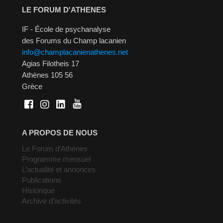
LE FORUM D'ATHENES
IF - École de psychanalyse
des Forums du Champ lacanien
info@champlacanienathenes.net
Agias Filotheis 17
Athènes 105 56
Grèce
A PROPOS DE NOUS
Le Forum d’Athènes
Programme mensuel
L’actualité et annonces
Publications
Historique
Archive d’activités