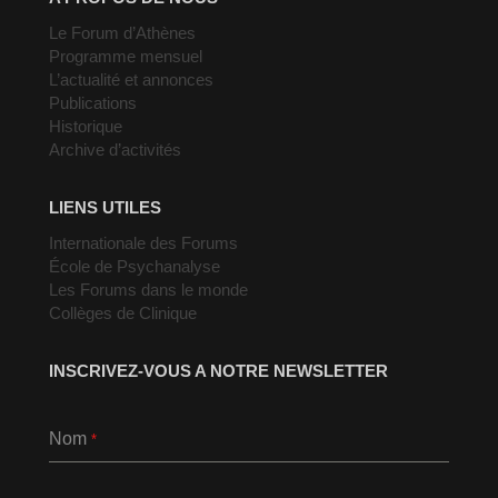
Le Forum d’Athènes
Programme mensuel
L’actualité et annonces
Publications
Historique
Archive d’activités
LIENS UTILES
Internationale des Forums
École de Psychanalyse
Les Forums dans le monde
Collèges de Clinique
INSCRIVEZ-VOUS A NOTRE NEWSLETTER
Nom
*