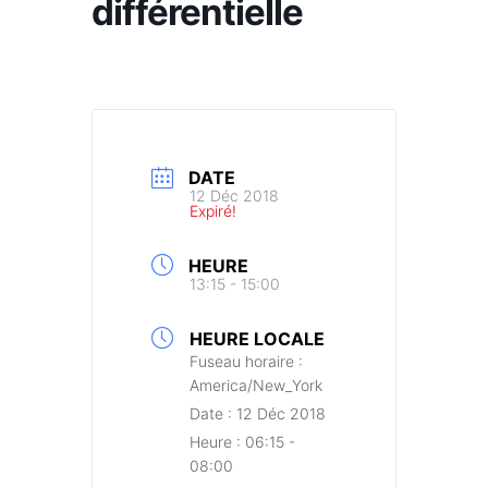
différentielle
DATE
12 Déc 2018
Expiré!
HEURE
13:15 - 15:00
HEURE LOCALE
Fuseau horaire :
America/New_York
Date :
12 Déc 2018
Heure :
06:15 -
08:00