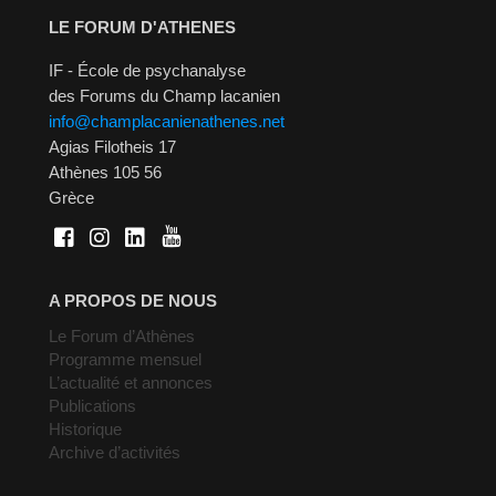
LE FORUM D'ATHENES
IF - École de psychanalyse
des Forums du Champ lacanien
info@champlacanienathenes.net
Agias Filotheis 17
Athènes 105 56
Grèce
A PROPOS DE NOUS
Le Forum d’Athènes
Programme mensuel
L’actualité et annonces
Publications
Historique
Archive d’activités