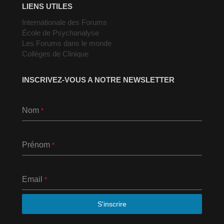
LIENS UTILES
Internationale des Forums
École de Psychanalyse
Les Forums dans le monde
Collèges de Clinique
INSCRIVEZ-VOUS A NOTRE NEWSLETTER
Nom
*
Prénom
*
Email
*
S'inscrire