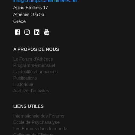
info@champlacanienathenes.net
Agias Filotheis 17
Athènes 105 56
Grèce
A PROPOS DE NOUS
Le Forum d’Athènes
Programme mensuel
L’actualité et annonces
Publications
Historique
Archive d’activités
LIENS UTILES
Internationale des Forums
École de Psychanalyse
Les Forums dans le monde
Collèges de Clinique