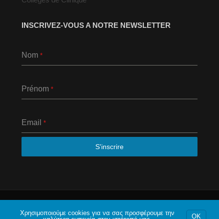
INSCRIVEZ-VOUS A NOTRE NEWSLETTER
Nom
*
Prénom
*
Email
*
S'inscrire
© 2020 Το φόρουμ της Αθήνας. Με επιφύλαξη κάθε
νομίμου δικαιώματος.
Χρησιμοποιούμε cookies για να σας προσφέρουμε την
OK