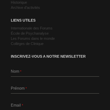
Historique
Archive d’activités
LIENS UTILES
Internationale des Forums
École de Psychanalyse
Les Forums dans le monde
Collèges de Clinique
INSCRIVEZ-VOUS A NOTRE NEWSLETTER
Nom
*
Prénom
*
Email
*