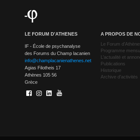
LE FORUM D'ATHENES
A PROPOS DE N
Le Forum d’Athène
IF - École de psychanalyse
Programme mensu
des Forums du Champ lacanien
L’actualité et anno
info@champlacanienathenes.net
Publications
Agias Filotheis 17
Historique
Athènes 105 56
Archive d’activités
Grèce