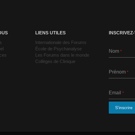
OUS
LIENS UTILES
INSCRIVEZ
s
Internationale des Forums
el
École de Psychanalyse
Nom
*
nces
Les Forums dans le monde
Collèges de Clinique
Prénom
*
Email
*
S'inscrire