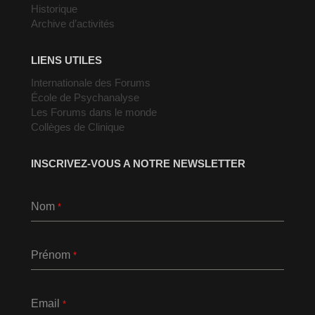
Historique
Archive d’activités
LIENS UTILES
Internationale des Forums
École de Psychanalyse
Les Forums dans le monde
Collèges de Clinique
INSCRIVEZ-VOUS A NOTRE NEWSLETTER
Nom
*
Prénom
*
Email
*