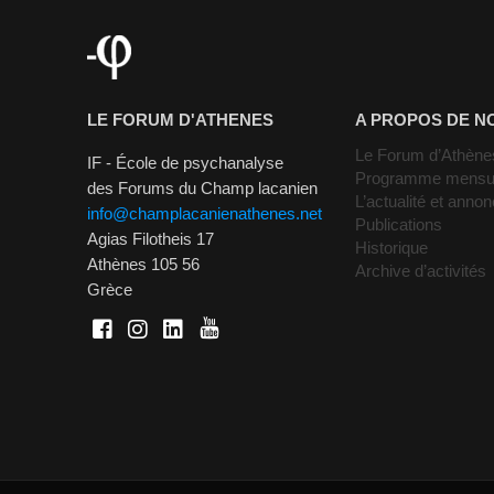
LE FORUM D'ATHENES
A PROPOS DE N
Le Forum d’Athène
IF - École de psychanalyse
Programme mensu
des Forums du Champ lacanien
L’actualité et anno
info@champlacanienathenes.net
Publications
Agias Filotheis 17
Historique
Athènes 105 56
Archive d’activités
Grèce