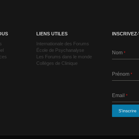
OUS
LIENS UTILES
INSCRIVEZ
s
Internationale des Forums
el
École de Psychanalyse
Nom
*
nces
Les Forums dans le monde
Collèges de Clinique
Prénom
*
Email
*
S'inscrire