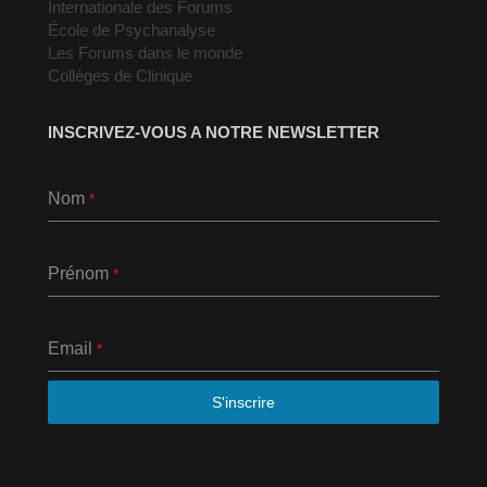
Internationale des Forums
École de Psychanalyse
Les Forums dans le monde
Collèges de Clinique
INSCRIVEZ-VOUS A NOTRE NEWSLETTER
Nom
*
Prénom
*
Email
*
S'inscrire