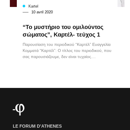
Kartel
10 avril 2020
“Το μυστήριο του ομιλούντος
σώματος”, Καρτέλ- τεύχος 1
Παρουσίαση του περιοδικού “Καρτέλ” Ευαγγελία
Κομματά “Καρτέλ”: Ο τίτλος του περιοδικού, που
σας παρουσιάζουμε, δεν είναι τυχαίος....
LE FORUM D'ATHENES