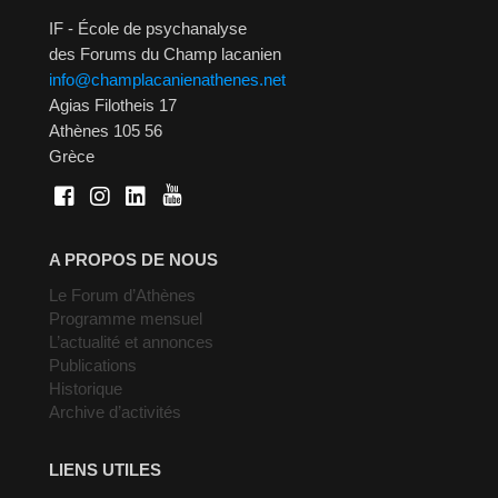
IF - École de psychanalyse
des Forums du Champ lacanien
info@champlacanienathenes.net
Agias Filotheis 17
Athènes 105 56
Grèce
A PROPOS DE NOUS
Le Forum d’Athènes
Programme mensuel
L’actualité et annonces
Publications
Historique
Archive d’activités
LIENS UTILES